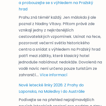
a probouzejte se s výhledem na Pražský
hrad
Prahu zná téměř každý. Jen málokdo ji ale
poznal z hladiny Vltavy. Přitom právě zde
vznikají jedny z nejkrásnějších
cestovatelských vzpomínek. Usínat na řece,
pozorovat večerní světla historického
centra a snídat s výhledem na Pražský hrad
patří mezi zážitky, které klasický hotel
jednoduše nabídnout nedokáže. Dovolená na
vodě navíc není určena pouze turistům ze
:
zahraničí.…
Více informací
Dovolená
Nové letecké linky 2026: Z Prahy do
na
Laponska, na Maledivy i do Austrálie
řece
Podívejte se na přehled nejzajímavějších
v