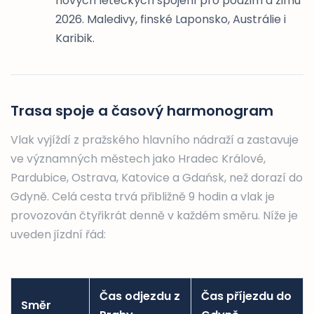
nových leteckých spojení pro podzim a zimu
Praze.
2026. Maledivy, finské Laponsko, Austrálie i
Usínejte
Karibik.
na
Vltavě
a
probouzejte
Trasa spoje a časový harmonogram
se
s
Vlak vyjíždí z pražského hlavního nádraží a zastavuje
výhledem
ve významných městech jako Hradec Králové,
na
Pardubice, Ostrava, Katovice a Gdańsk, než dorazí do
Pražský
Gdyně. Celá cesta trvá přibližně 9 hodin a vlak je
hrad
provozován čtyřikrát denně v každém směru. Níže je
uveden jízdní řád:
Čas odjezdu z
Čas příjezdu do
Směr