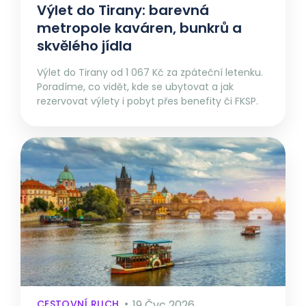
Výlet do Tirany: barevná
metropole kaváren, bunkrů a
skvělého jídla
Výlet do Tirany od 1 067 Kč za zpáteční letenku.
Poradíme, co vidět, kde se ubytovat a jak
rezervovat výlety i pobyt přes benefity či FKSP.
CESTOVNÍ RUCH
19 Čvc 2026