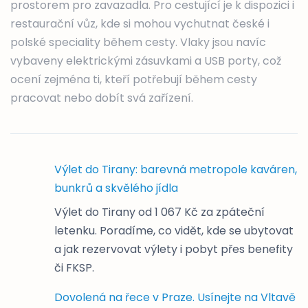
prostorem pro zavazadla. Pro cestující je k dispozici i
restaurační vůz, kde si mohou vychutnat české i
polské speciality během cesty. Vlaky jsou navíc
vybaveny elektrickými zásuvkami a USB porty, což
ocení zejména ti, kteří potřebují během cesty
pracovat nebo dobít svá zařízení.
Výlet do Tirany: barevná metropole kaváren,
bunkrů a skvělého jídla
Výlet do Tirany od 1 067 Kč za zpáteční
letenku. Poradíme, co vidět, kde se ubytovat
a jak rezervovat výlety i pobyt přes benefity
či FKSP.
Dovolená na řece v Praze. Usínejte na Vltavě