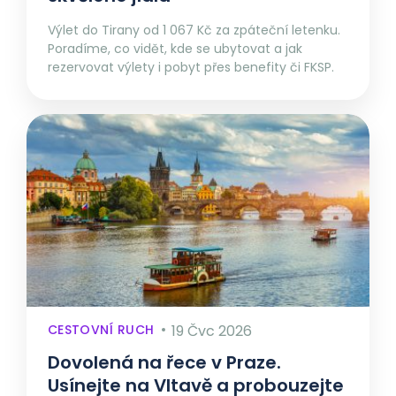
Výlet do Tirany od 1 067 Kč za zpáteční letenku.
Poradíme, co vidět, kde se ubytovat a jak
rezervovat výlety i pobyt přes benefity či FKSP.
CESTOVNÍ RUCH
19 Čvc 2026
Dovolená na řece v Praze.
Usínejte na Vltavě a probouzejte