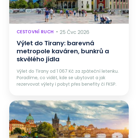
CESTOVNÍ RUCH
25 Čvc 2026
Výlet do Tirany: barevná
metropole kaváren, bunkrů a
skvělého jídla
Výlet do Tirany od 1 067 Kč za zpáteční letenku.
Poradíme, co vidět, kde se ubytovat a jak
rezervovat výlety i pobyt přes benefity či FKSP.