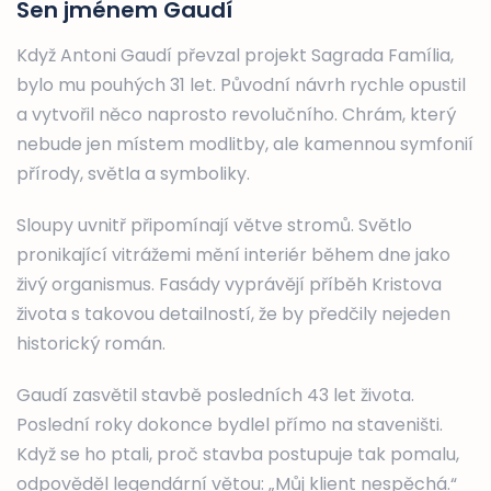
Sen jménem Gaudí
Když Antoni Gaudí převzal projekt Sagrada Família,
bylo mu pouhých 31 let. Původní návrh rychle opustil
a vytvořil něco naprosto revolučního. Chrám, který
nebude jen místem modlitby, ale kamennou symfonií
přírody, světla a symboliky.
Sloupy uvnitř připomínají větve stromů. Světlo
pronikající vitrážemi mění interiér během dne jako
živý organismus. Fasády vyprávějí příběh Kristova
života s takovou detailností, že by předčily nejeden
historický román.
Gaudí zasvětil stavbě posledních 43 let života.
Poslední roky dokonce bydlel přímo na staveništi.
Když se ho ptali, proč stavba postupuje tak pomalu,
odpověděl legendární větou: „Můj klient nespěchá.“