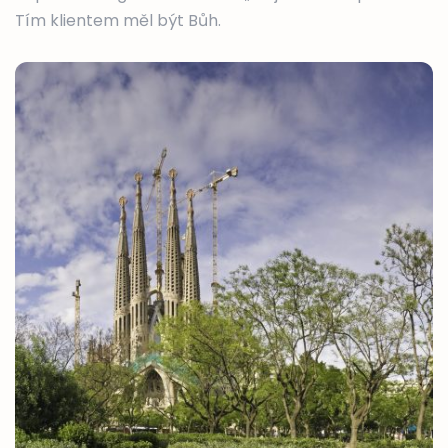
Tím klientem měl být Bůh.