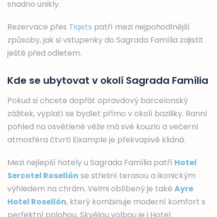
snadno unikly.
Rezervace přes
Tiqets
patří mezi nejpohodlnější
způsoby, jak si vstupenky do Sagrada Família zajistit
ještě před odletem.
Kde se ubytovat v okolí Sagrada Família
Pokud si chcete dopřát opravdový barcelonský
zážitek, vyplatí se bydlet přímo v okolí baziliky. Ranní
pohled na osvětlené věže má své kouzlo a večerní
atmosféra čtvrti Eixample je překvapivě klidná.
Mezi nejlepší hotely u Sagrada Família patří
Hotel
Sercotel Rosellón
se střešní terasou a ikonickým
výhledem na chrám. Velmi oblíbený je také
Ayre
Hotel Rosellón
, který kombinuje moderní komfort s
perfektní polohou. Skvělou volbou je i Hotel