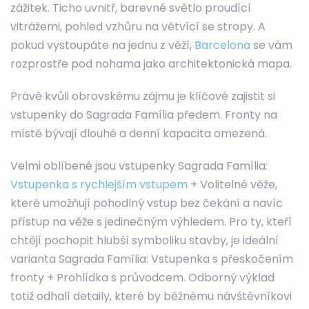
zážitek. Ticho uvnitř, barevné světlo proudící
vitrážemi, pohled vzhůru na větvící se stropy. A
pokud vystoupáte na jednu z věží,
Barcelona
se vám
rozprostře pod nohama jako architektonická mapa.
Právě kvůli obrovskému zájmu je klíčové zajistit si
vstupenky do Sagrada Família předem. Fronty na
místě bývají dlouhé a denní kapacita omezená.
Velmi oblíbené jsou vstupenky Sagrada Família:
Vstupenka s rychlejším vstupem
+ Volitelné věže,
které umožňují pohodlný vstup bez čekání a navíc
přístup na věže s jedinečným výhledem. Pro ty, kteří
chtějí pochopit hlubší symboliku stavby, je ideální
varianta Sagrada Família: Vstupenka s přeskočením
fronty + Prohlídka s průvodcem. Odborný výklad
totiž odhalí detaily, které by běžnému návštěvníkovi