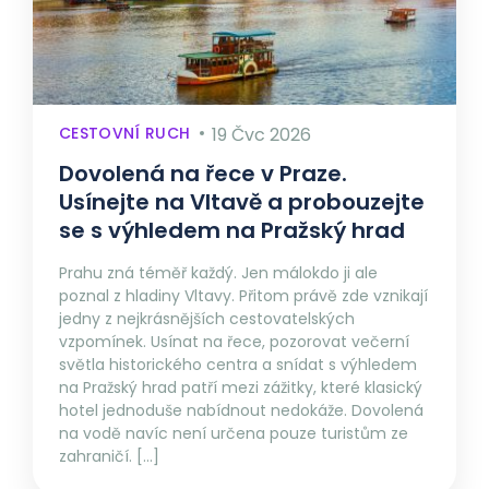
CESTOVNÍ RUCH
19 Čvc 2026
Dovolená na řece v Praze.
Usínejte na Vltavě a probouzejte
se s výhledem na Pražský hrad
Prahu zná téměř každý. Jen málokdo ji ale
poznal z hladiny Vltavy. Přitom právě zde vznikají
jedny z nejkrásnějších cestovatelských
vzpomínek. Usínat na řece, pozorovat večerní
světla historického centra a snídat s výhledem
na Pražský hrad patří mezi zážitky, které klasický
hotel jednoduše nabídnout nedokáže. Dovolená
na vodě navíc není určena pouze turistům ze
zahraničí. […]