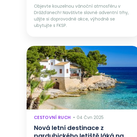
Objevte kouzelnou vánoční atmosféru v
Drážďanech! Navštivte slavné adventní trhy,
užijte si doprovodné akce, výhodně se
ubytujte s FKSP.
CESTOVNÍ RUCH
04 Čvn 2025
Nová letní destinace z
pardubického letiště láká na