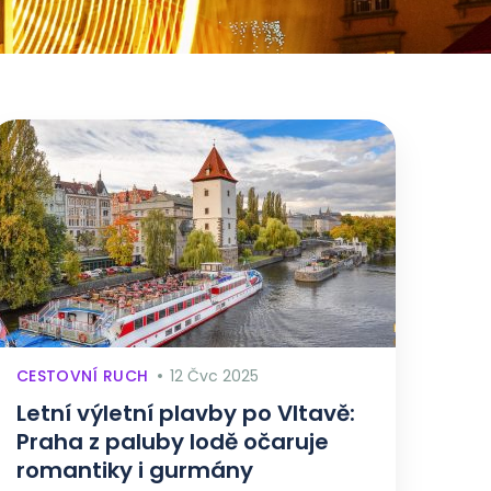
CESTOVNÍ RUCH
12 Čvc 2025
Letní výletní plavby po Vltavě:
Praha z paluby lodě očaruje
romantiky i gurmány