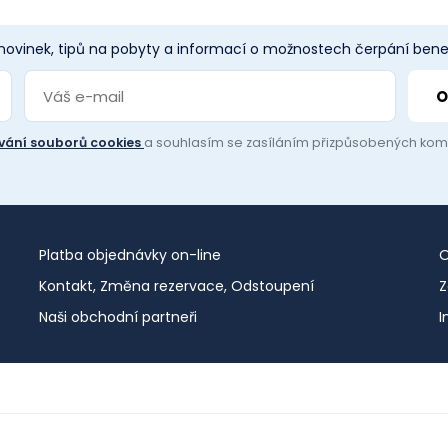
 novinek, tipů na pobyty a informací o možnostech čerpání benef
vání souborů cookies
a souhlasím se zasíláním přizpůsobených ko
Platba objednávky on-line
O
Kontakt, Změna rezervace, Odstoupení
Z
Naši obchodní partneři
I