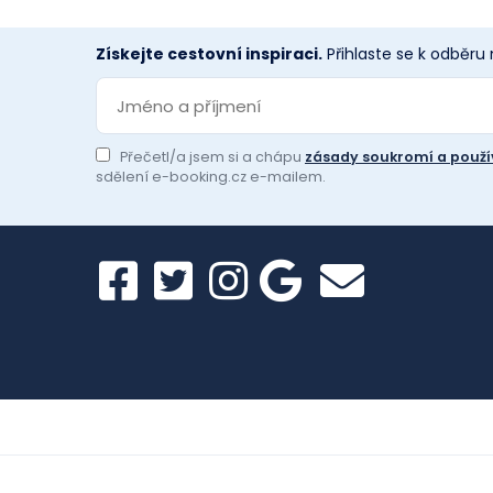
Získejte cestovní inspiraci.
Přihlaste se k odběru
Přečetl/a jsem si a chápu
zásady soukromí a použí
sdělení e-booking.cz e-mailem.