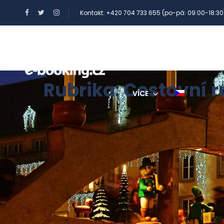
Kontakt: +420 704 733 655 (po-pá: 09:00-18:30
BENEFITY A POUKAZY
Rubrika:
Cestovní r
VÍCE