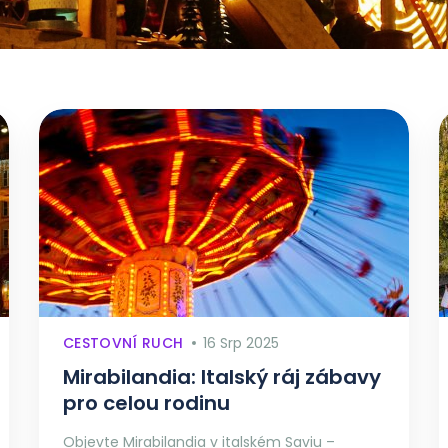
CESTOVNÍ RUCH
16 Srp 2025
Mirabilandia: Italský ráj zábavy
pro celou rodinu
Objevte Mirabilandia v italském Saviu –