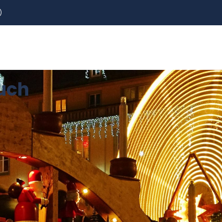
)
REZERVOVAT
LETENKY
CESTOVNÍ POJIŠTĚNÍ
uch