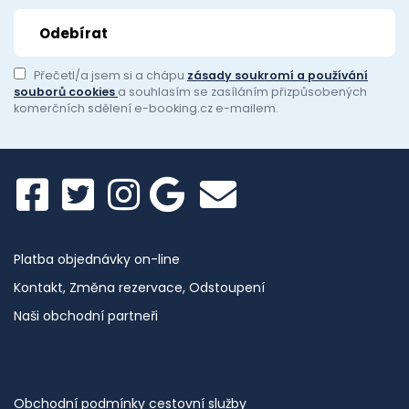
Přečetl/a jsem si a chápu
zásady soukromí a používání
souborů cookies
a souhlasím se zasíláním přizpůsobených
komerčních sdělení e-booking.cz e-mailem.
Platba objednávky on-line
Kontakt, Změna rezervace, Odstoupení
Naši obchodní partneři
Obchodní podmínky cestovní služby