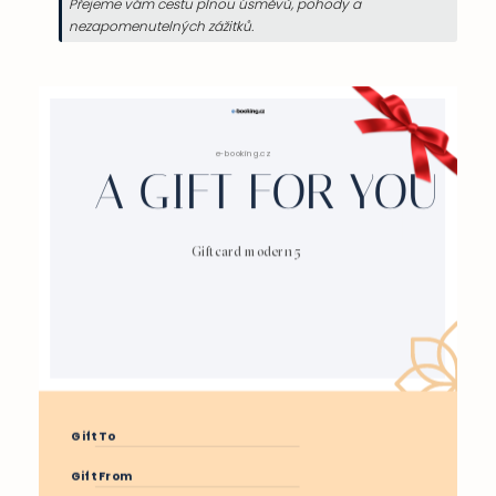
Přejeme vám cestu plnou úsměvů, pohody a
nezapomenutelných zážitků.