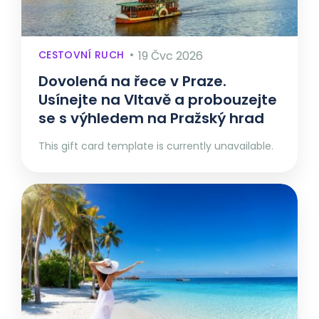
CESTOVNÍ RUCH
19 Čvc 2026
Dovolená na řece v Praze.
Usínejte na Vltavě a probouzejte
se s výhledem na Pražský hrad
This gift card template is currently unavailable.