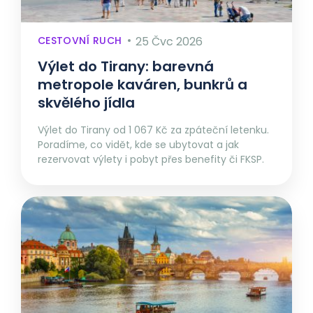
CESTOVNÍ RUCH
25 Čvc 2026
Výlet do Tirany: barevná
metropole kaváren, bunkrů a
skvělého jídla
Výlet do Tirany od 1 067 Kč za zpáteční letenku.
Poradíme, co vidět, kde se ubytovat a jak
rezervovat výlety i pobyt přes benefity či FKSP.