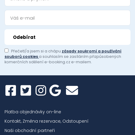
Přečetl/a jsem si a chápu
zásady soukromí a používání
souborů cookies
a souhlasím se zasíláním přizpůsobených
komerčních sdělení e-booking.cz e-mailem.
Platba objednávky on-line
Kontakt, Změna rezervace, Odstoupení
Naši obchodní partneři