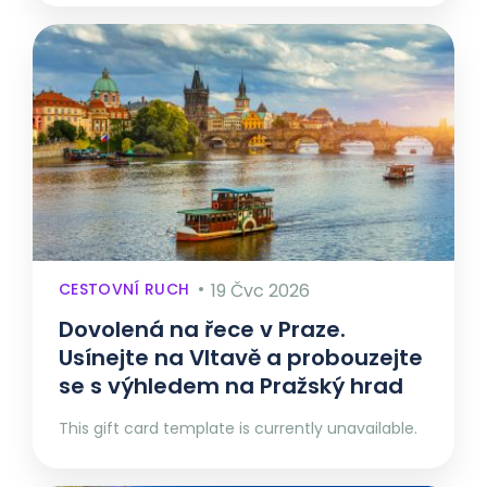
CESTOVNÍ RUCH
19 Čvc 2026
Dovolená na řece v Praze.
Usínejte na Vltavě a probouzejte
se s výhledem na Pražský hrad
This gift card template is currently unavailable.