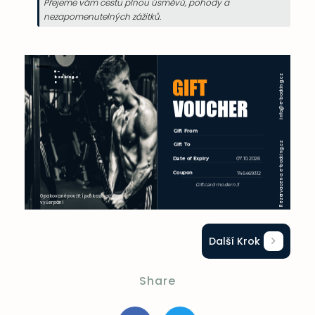
Přejeme vám cestu plnou úsměvů, pohody a
nezapomenutelných zážitků.
Další Krok
Share