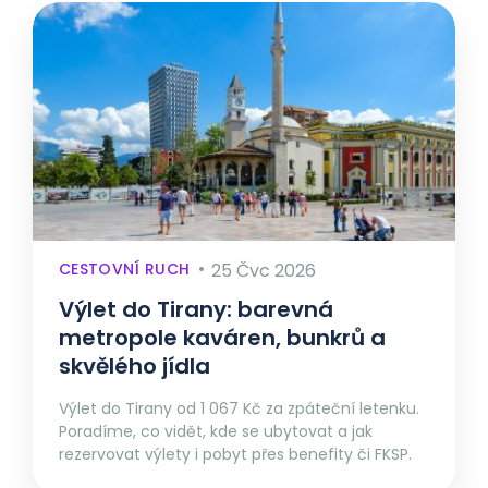
CESTOVNÍ RUCH
25 Čvc 2026
Výlet do Tirany: barevná
metropole kaváren, bunkrů a
skvělého jídla
Výlet do Tirany od 1 067 Kč za zpáteční letenku.
Poradíme, co vidět, kde se ubytovat a jak
rezervovat výlety i pobyt přes benefity či FKSP.