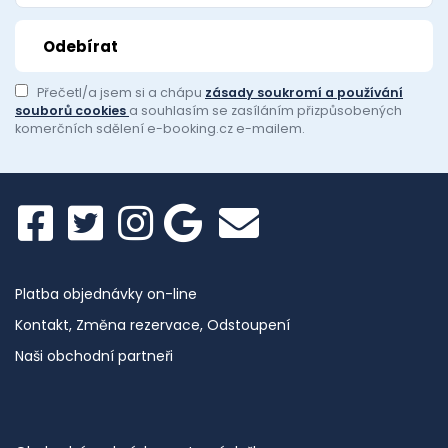
Přečetl/a jsem si a chápu
zásady soukromí a používání
souborů cookies
a souhlasím se zasíláním přizpůsobených
komerčních sdělení e-booking.cz e-mailem.
Platba objednávky on-line
Kontakt, Změna rezervace, Odstoupení
Naši obchodní partneři