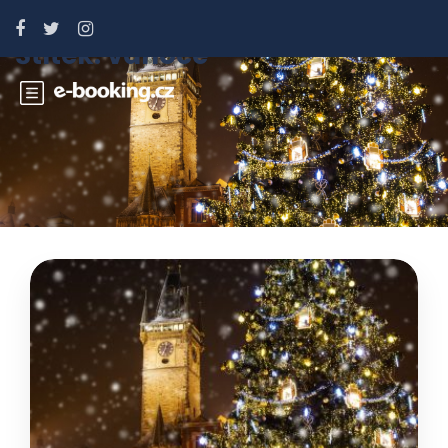
Štítek:
vánoce