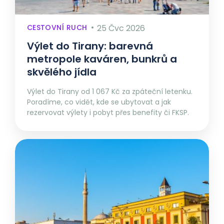
CESTOVNÍ RUCH
25 Čvc 2026
Výlet do Tirany: barevná
metropole kaváren, bunkrů a
skvělého jídla
Výlet do Tirany od 1 067 Kč za zpáteční letenku.
Poradíme, co vidět, kde se ubytovat a jak
rezervovat výlety i pobyt přes benefity či FKSP.