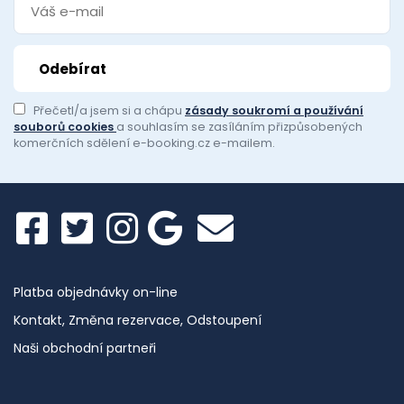
Přečetl/a jsem si a chápu
zásady soukromí a používání
souborů cookies
a souhlasím se zasíláním přizpůsobených
komerčních sdělení e-booking.cz e-mailem.
Platba objednávky on-line
Kontakt, Změna rezervace, Odstoupení
Naši obchodní partneři