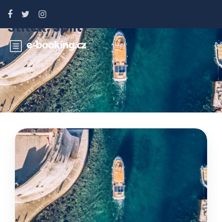
Štítek:
split