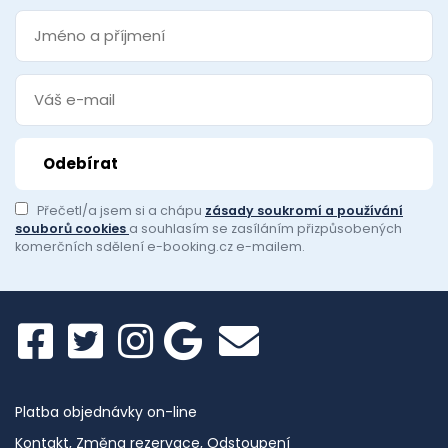
Přečetl/a jsem si a chápu
zásady soukromí a používání
souborů cookies
a souhlasím se zasíláním přizpůsobených
komerčních sdělení e-booking.cz e-mailem.
Platba objednávky on-line
Kontakt, Změna rezervace, Odstoupení