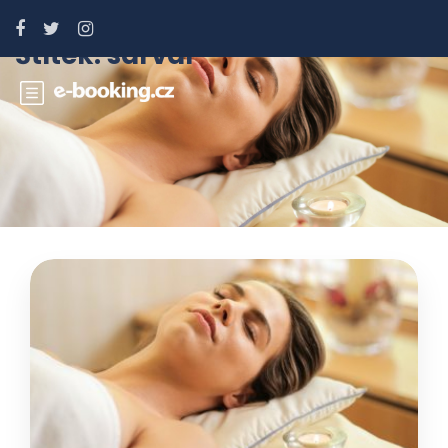
Štítek:
sárvár