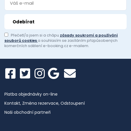
Přečetl/a jsem si a chápu
zásady soukromí a používání
souborů cookies
a souhlasím se zasíláním přizpůsobených
komerčních sdělení e-booking.cz e-mailem.
Platba objednávky on-line
Kontakt, Změna rezervace, Odstoupení
Naši obchodní partneři