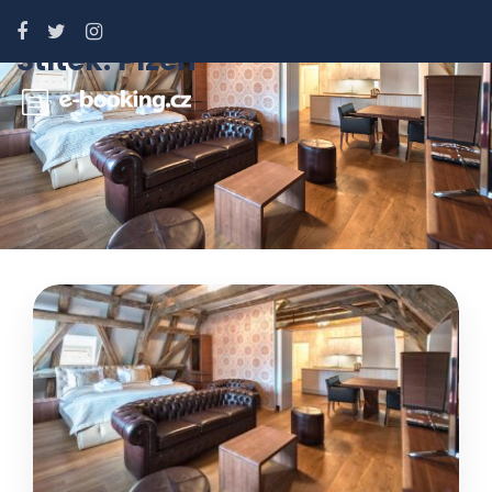
Štítek:
Plzeň