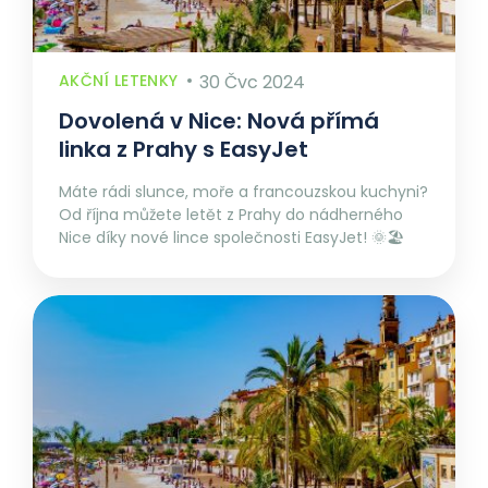
AKČNÍ LETENKY
30 Čvc 2024
Dovolená v Nice: Nová přímá
linka z Prahy s EasyJet
Máte rádi slunce, moře a francouzskou kuchyni?
Od října můžete letět z Prahy do nádherného
Nice díky nové lince společnosti EasyJet! 🌞🏖️