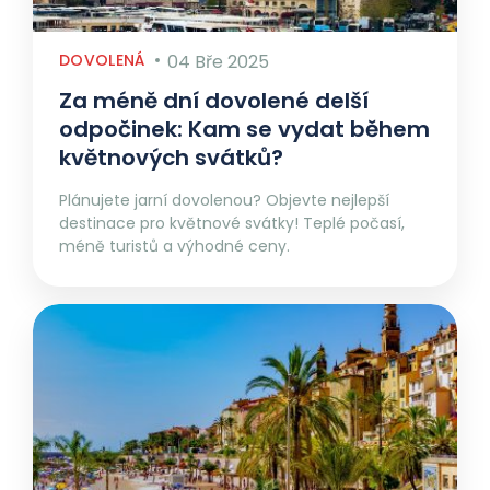
DOVOLENÁ
04 Bře 2025
Za méně dní dovolené delší
odpočinek: Kam se vydat během
květnových svátků?
Plánujete jarní dovolenou? Objevte nejlepší
destinace pro květnové svátky! Teplé počasí,
méně turistů a výhodné ceny.