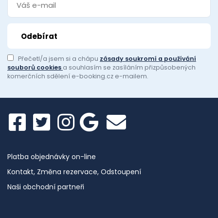
Přečetl/a jsem si a chápu
zásady soukromí a používání
souborů cookies
a souhlasím se zasíláním přizpůsobených
komerčních sdělení e-booking.cz e-mailem.
Platba objednávky on-line
Kontakt, Změna rezervace, Odstoupení
Naši obchodní partneři