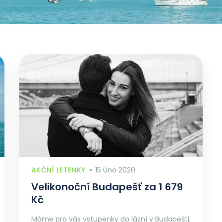
AKČNÍ LETENKY
15 Úno 2020
Velikonoční Budapešť za 1 679
Kč
Máme pro vás vstupenky do lázní v Budapešti,