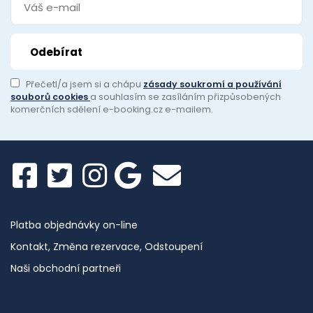
Přečetl/a jsem si a chápu
zásady soukromí a používání
souborů cookies
a souhlasím se zasíláním přizpůsobených
komerčních sdělení e-booking.cz e-mailem.
Platba objednávky on-line
Kontakt, Změna rezervace, Odstoupení
Naši obchodní partneři