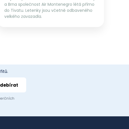
a Brna společnost Air Montenegro létá přímo
do Tivatu. Letenky jsou včetně odbaveného
velkého zavazadla.
itů.
merčních