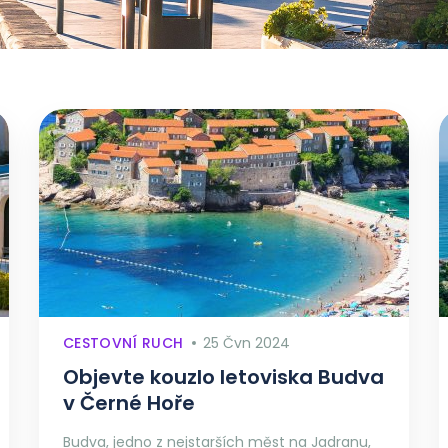
CESTOVNÍ RUCH
25 Čvn 2024
Objevte kouzlo letoviska Budva
v Černé Hoře
Budva, jedno z nejstarších měst na Jadranu,