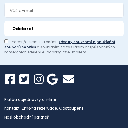
Přečetl/a jsem si a chápu
zásady soukromí a používání
souborů cookies
a souhlasím se zasíláním přizpůsobených
komerčních sdělení e-booking.cz e-mailem.
Platba objednávky on-line
Kontakt, Změna rezervace, Odstoupení
Naši obchodní partneři