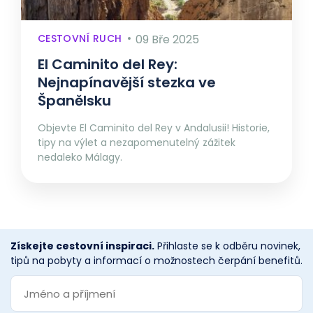
CESTOVNÍ RUCH
09 Bře 2025
El Caminito del Rey:
Nejnapínavější stezka ve
Španělsku
Objevte El Caminito del Rey v Andalusii! Historie,
tipy na výlet a nezapomenutelný zážitek
nedaleko Málagy.
Získejte cestovní inspiraci.
Přihlaste se k odběru novinek,
tipů na pobyty a informací o možnostech čerpání benefitů.