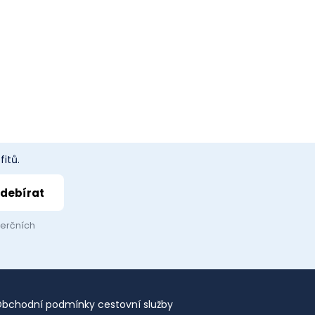
itů.
merčních
bchodní podmínky cestovní služby