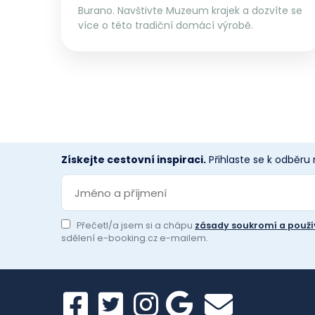
Burano. Navštivte Muzeum krajek a dozvíte se
více o této tradiční domácí výrobě.
Získejte cestovní inspiraci.
Přihlaste se k odběru
Přečetl/a jsem si a chápu
zásady soukromí a použí
sdělení e-booking.cz e-mailem.