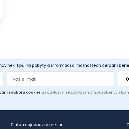
 novinek, tipů na pobyty a informací o možnostech čerpání benef
vání souborů cookies
a souhlasím se zasíláním přizpůsobených ko
Platba objednávky on-line
O