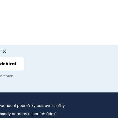
itů.
merčních
bchodní podmínky cestovní služby
ásady ochrany osobních údajů