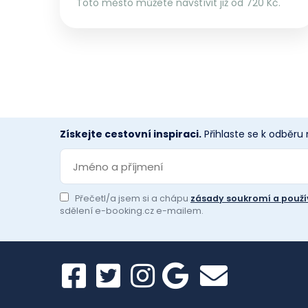
Toto město můžete navštívit již od 720 Kč.
Získejte cestovní inspiraci.
Přihlaste se k odběru
Přečetl/a jsem si a chápu
zásady soukromí a použí
sdělení e-booking.cz e-mailem.