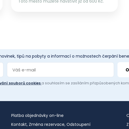
Toto město můžete navštívit již od 600 Kč.
 novinek, tipů na pobyty a informací o možnostech čerpání benef
vání souborů cookies
a souhlasím se zasíláním přizpůsobených ko
Platba objednávky on-line
O
Kontakt, Změna rezervace, Odstoupení
Z