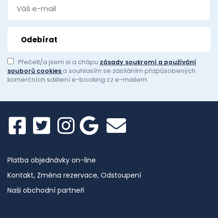
Přečetl/a jsem si a chápu
zásady soukromí a používání
souborů cookies
a souhlasím se zasíláním přizpůsobených
komerčních sdělení e-booking.cz e-mailem.
Platba objednávky on-line
Kontakt, Změna rezervace, Odstoupení
Naši obchodní partneři