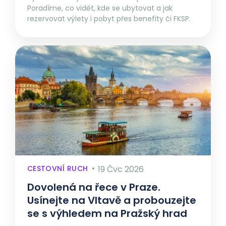
Poradíme, co vidět, kde se ubytovat a jak
rezervovat výlety i pobyt přes benefity či FKSP.
CESTOVNÍ RUCH
19 Čvc 2026
Dovolená na řece v Praze.
Usínejte na Vltavě a probouzejte
se s výhledem na Pražský hrad