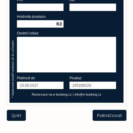
Pro:
Od:
Hodnota poukazu
Kč
Osobní vzkaz
* Opakované použití poukazu až do vyčerpání
Platnost do
Poukaz
Rezervace na e-booking.cz
|
info@e-booking.cz
Zpět
Pokračovat