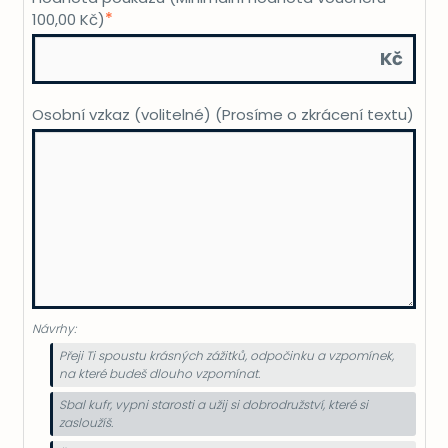
*
100,00 Kč)
Kč
Osobní vzkaz (volitelné) (Prosíme o zkrácení textu)
Návrhy:
Přeji Ti spoustu krásných zážitků, odpočinku a vzpomínek,
na které budeš dlouho vzpomínat.
Sbal kufr, vypni starosti a užij si dobrodružství, které si
zasloužíš.