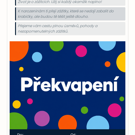
Život je o zážitcích. Užij si každý okamžik naplno!
K narozeninám ti přeji zážitky, které se nedají zabalit do
krabičky, ale budou tě těšit ještě dlouho.
Přejeme vám cestu plnou úsměvů, pohody a
nezapomenutelných zážitků.