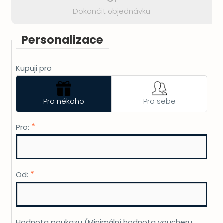
Dokončit objednávku
Personalizace
Kupuji pro
Pro někoho
Pro sebe
*
Pro:
*
Od:
Hodnota poukazu
(Minimální hodnota voucheru