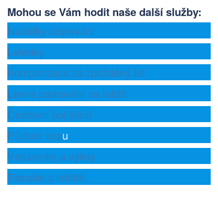
Mohou se Vám hodit naše další služby
:
Nabídky ubytování
Letenky
Kompenzace za zpožděný let
Levné parkování na letišti
Cestovní pojištění
Půjčení voz
u
Vstupenky a výlety
Transfer z letiště