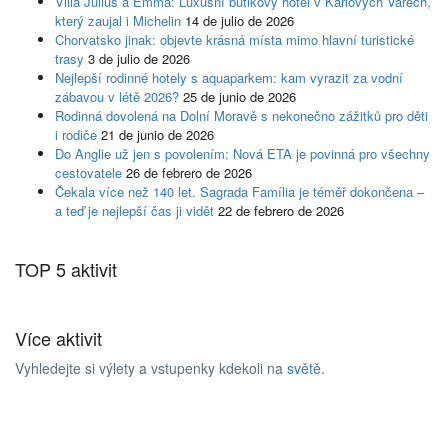
Villa Julius a Emma: Luxusní butikový hotel v Karlových Varech,
který zaujal i Michelin
14 de julio de 2026
Chorvatsko jinak: objevte krásná místa mimo hlavní turistické
trasy
3 de julio de 2026
Nejlepší rodinné hotely s aquaparkem: kam vyrazit za vodní
zábavou v létě 2026?
25 de junio de 2026
Rodinná dovolená na Dolní Moravě s nekonečno zážitků pro děti
i rodiče
21 de junio de 2026
Do Anglie už jen s povolením: Nová ETA je povinná pro všechny
cestovatele
26 de febrero de 2026
Čekala více než 140 let. Sagrada Família je téměř dokončena –
a teď je nejlepší čas ji vidět
22 de febrero de 2026
TOP 5 aktivit
Více aktivit
Vyhledejte si výlety a vstupenky kdekoli na
světě
.