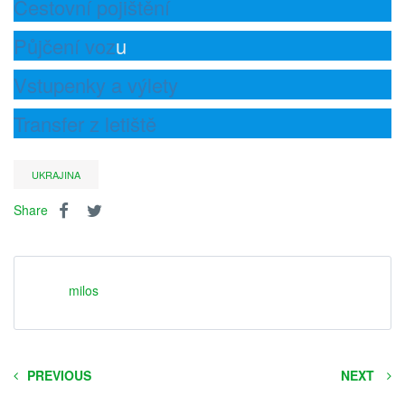
Cestovní pojištění
Půjčení voz
u
Vstupenky a výlety
Transfer z letiště
UKRAJINA
Share
milos
PREVIOUS
NEXT