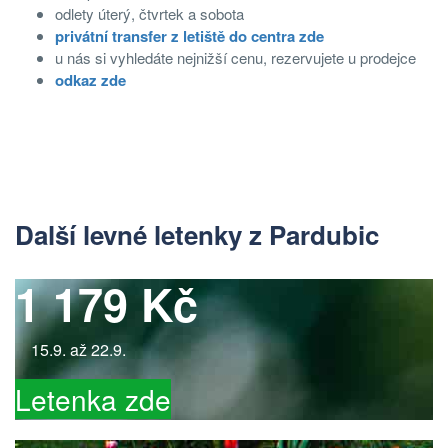
odlety úterý, čtvrtek a sobota
privátní transfer z letiště do centra zde
u nás si vyhledáte nejnižší cenu, rezervujete u prodejce
odkaz
zde
Další levné letenky z Pardubic
1 179 Kč
15.9. až 22.9.
Letenka zde