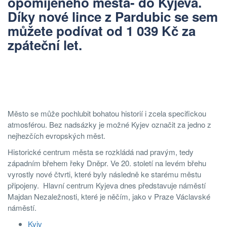
opomíjeného města- do Kyjeva.
Díky nové lince z Pardubic se sem
můžete podívat od 1 039 Kč za
zpáteční let.
Město se může pochlubit bohatou historií i zcela specifickou
atmosférou. Bez nadsázky je možné Kyjev označit za jedno z
nejhezčích evropských měst.
Historické centrum města se rozkládá nad pravým, tedy
západním břehem řeky Dněpr. Ve 20. století na levém břehu
vyrostly nové čtvrti, které byly následně ke starému městu
připojeny. Hlavní centrum Kyjeva dnes představuje náměstí
Majdan Nezaležnosti, které je něčím, jako v Praze Václavské
náměstí.
Kyiv