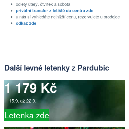
odlety úterý, čtvrtek a sobota
privátní transfer z letiště do centra zde
u nás si vyhledáte nejnižší cenu, rezervujete u prodejce
odkaz
zde
Další levné letenky z Pardubic
1 179 Kč
15.9. až 22.9.
Letenka zde