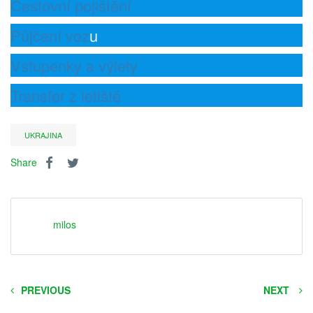
Cestovní pojištění
Půjčení voz
u
Vstupenky a výlety
Transfer z letiště
UKRAJINA
Share
milos
PREVIOUS
NEXT