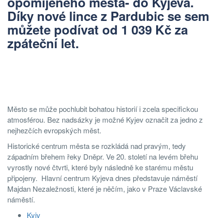
opomíjeného města- do Kyjeva.
Díky nové lince z Pardubic se sem
můžete podívat od 1 039 Kč za
zpáteční let.
Město se může pochlubit bohatou historií i zcela specifickou
atmosférou. Bez nadsázky je možné Kyjev označit za jedno z
nejhezčích evropských měst.
Historické centrum města se rozkládá nad pravým, tedy
západním břehem řeky Dněpr. Ve 20. století na levém břehu
vyrostly nové čtvrti, které byly následně ke starému městu
připojeny. Hlavní centrum Kyjeva dnes představuje náměstí
Majdan Nezaležnosti, které je něčím, jako v Praze Václavské
náměstí.
Kyiv