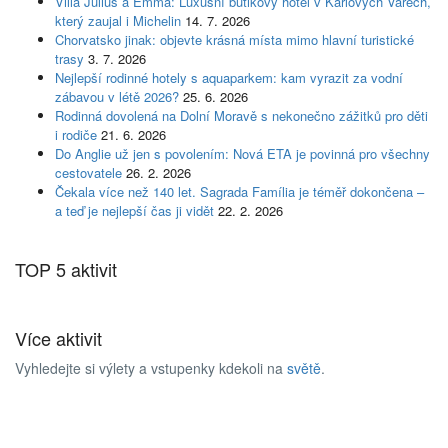
Villa Julius a Emma: Luxusní butikový hotel v Karlových Varech,
který zaujal i Michelin
14. 7. 2026
Chorvatsko jinak: objevte krásná místa mimo hlavní turistické
trasy
3. 7. 2026
Nejlepší rodinné hotely s aquaparkem: kam vyrazit za vodní
zábavou v létě 2026?
25. 6. 2026
Rodinná dovolená na Dolní Moravě s nekonečno zážitků pro děti
i rodiče
21. 6. 2026
Do Anglie už jen s povolením: Nová ETA je povinná pro všechny
cestovatele
26. 2. 2026
Čekala více než 140 let. Sagrada Família je téměř dokončena –
a teď je nejlepší čas ji vidět
22. 2. 2026
TOP 5 aktivit
Více aktivit
Vyhledejte si výlety a vstupenky kdekoli na
světě
.