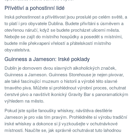
Přívětiví a pohostinní lidé
Irská pohostinnost a přívětivost jsou proslulé po celém světě, a
to platí i pro obyvatele Dublina. Budete přivítáni s úsměvem a
otevřenou náručí, když se budete procházet ulicemi města.
Nebojte se zajít do místního hospůdky a posedět s místními,
budete mile překvapeni vřelostí a přátelskostí místního
obyvatelstva.
Guinness a Jameson: Irské poklady
Dublin je domovem dvou slavných alkoholických značek,
Guinness a Jameson. Guinness Storehouse je nejen pivovar,
ale také fascinující muzeum o historii a výrobě této slavné
tmavého piva. Můžete si prohlédnout výrobní proces, ochutnat
čerstvé pivo a navštívit ikonický Gravity Bar s panoramatickým
výhledem na město.
Pokud jste spíše fanoušky whiskey, návštěva destilérie
Jameson je pro vás tím pravým. Prohlédněte si výrobu tradiční
irské whiskey a dokonce si ji vyzkoušejte v ochutnávkové
místnosti. Naučíte se, jak správně ochutnávat tuto lahodnou