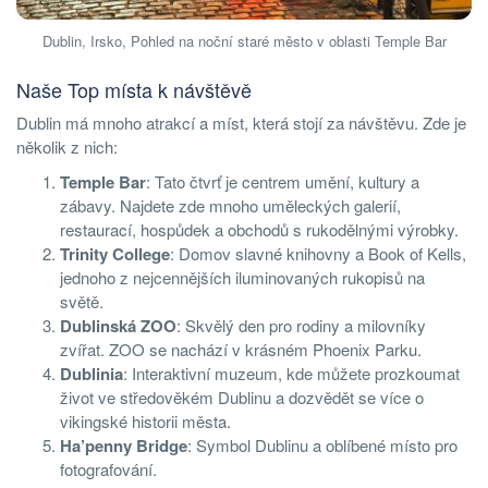
Dublin, Irsko, Pohled na noční staré město v oblasti Temple Bar
Naše Top místa k návštěvě
Dublin má mnoho atrakcí a míst, která stojí za návštěvu. Zde je
několik z nich:
Temple Bar
: Tato čtvrť je centrem umění, kultury a
zábavy. Najdete zde mnoho uměleckých galerií,
restaurací, hospůdek a obchodů s rukodělnými výrobky.
Trinity College
: Domov slavné knihovny a Book of Kells,
jednoho z nejcennějších iluminovaných rukopisů na
světě.
Dublinská ZOO
: Skvělý den pro rodiny a milovníky
zvířat. ZOO se nachází v krásném Phoenix Parku.
Dublinia
: Interaktivní muzeum, kde můžete prozkoumat
život ve středověkém Dublinu a dozvědět se více o
vikingské historii města.
Ha’penny Bridge
: Symbol Dublinu a oblíbené místo pro
fotografování.