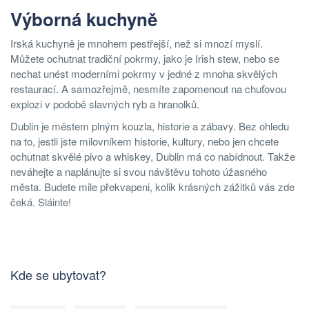
Výborná kuchyně
Irská kuchyně je mnohem pestřejší, než si mnozí myslí.
Můžete ochutnat tradiční pokrmy, jako je Irish stew, nebo se
nechat unést moderními pokrmy v jedné z mnoha skvělých
restaurací. A samozřejmě, nesmíte zapomenout na chuťovou
explozi v podobě slavných ryb a hranolků.
Dublin je městem plným kouzla, historie a zábavy. Bez ohledu
na to, jestli jste milovníkem historie, kultury, nebo jen chcete
ochutnat skvělé pivo a whiskey, Dublin má co nabídnout. Takže
neváhejte a naplánujte si svou návštěvu tohoto úžasného
města. Budete mile překvapeni, kolik krásných zážitků vás zde
čeká. Sláinte!
Kde se ubytovat?