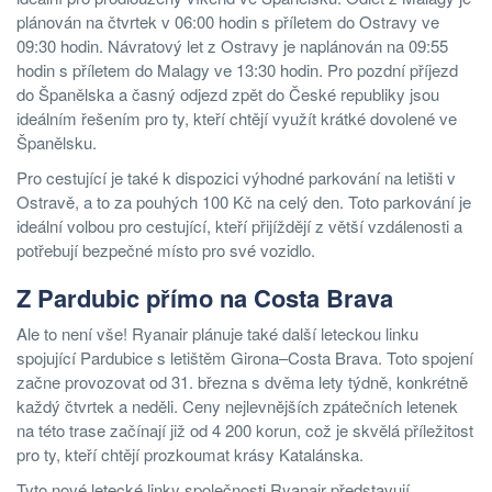
plánován na čtvrtek v 06:00 hodin s příletem do Ostravy ve
09:30 hodin. Návratový let z Ostravy je naplánován na 09:55
hodin s příletem do Malagy ve 13:30 hodin. Pro pozdní příjezd
do Španělska a časný odjezd zpět do České republiky jsou
ideálním řešením pro ty, kteří chtějí využít krátké dovolené ve
Španělsku.
Pro cestující je také k dispozici výhodné parkování na letišti v
Ostravě, a to za pouhých 100 Kč na celý den. Toto parkování je
ideální volbou pro cestující, kteří přijíždějí z větší vzdálenosti a
potřebují bezpečné místo pro své vozidlo.
Z Pardubic přímo na Costa Brava
Ale to není vše! Ryanair plánuje také další leteckou linku
spojující Pardubice s letištěm Girona–Costa Brava. Toto spojení
začne provozovat od 31. března s dvěma lety týdně, konkrétně
každý čtvrtek a neděli. Ceny nejlevnějších zpátečních letenek
na této trase začínají již od 4 200 korun, což je skvělá příležitost
pro ty, kteří chtějí prozkoumat krásy Katalánska.
Tyto nové letecké linky společnosti Ryanair představují