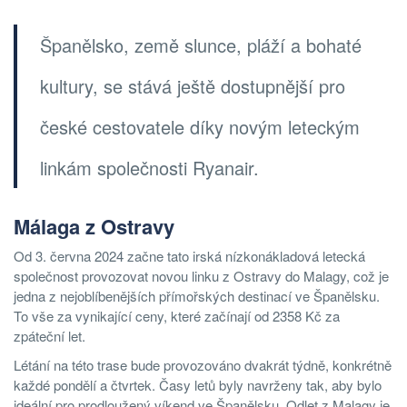
Španělsko, země slunce, pláží a bohaté
kultury, se stává ještě dostupnější pro
české cestovatele díky novým leteckým
linkám společnosti Ryanair.
Málaga z Ostravy
Od 3. června 2024 začne tato irská nízkonákladová letecká
společnost provozovat novou linku z Ostravy do Malagy, což je
jedna z nejoblíbenějších přímořských destinací ve Španělsku.
To vše za vynikající ceny, které začínají od 2358 Kč za
zpáteční let.
Létání na této trase bude provozováno dvakrát týdně, konkrétně
každé pondělí a čtvrtek. Časy letů byly navrženy tak, aby bylo
ideální pro prodloužený víkend ve Španělsku. Odlet z Malagy je