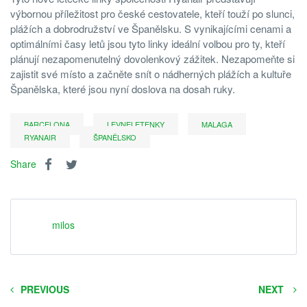
výbornou příležitost pro české cestovatele, kteří touží po slunci,
plážích a dobrodružství ve Španělsku. S vynikajícími cenami a
optimálními časy letů jsou tyto linky ideální volbou pro ty, kteří
plánují nezapomenutelný dovolenkový zážitek. Nezapomeňte si
zajistit své místo a začněte snít o nádherných plážích a kultuře
Španělska, které jsou nyní doslova na dosah ruky.
BARCELONA
LEVNELETENKY
MALAGA
RYANAIR
ŠPANĚLSKO
Share
milos
PREVIOUS
NEXT