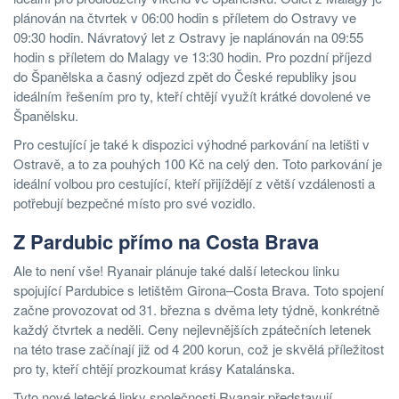
plánován na čtvrtek v 06:00 hodin s příletem do Ostravy ve
09:30 hodin. Návratový let z Ostravy je naplánován na 09:55
hodin s příletem do Malagy ve 13:30 hodin. Pro pozdní příjezd
do Španělska a časný odjezd zpět do České republiky jsou
ideálním řešením pro ty, kteří chtějí využít krátké dovolené ve
Španělsku.
Pro cestující je také k dispozici výhodné parkování na letišti v
Ostravě, a to za pouhých 100 Kč na celý den. Toto parkování je
ideální volbou pro cestující, kteří přijíždějí z větší vzdálenosti a
potřebují bezpečné místo pro své vozidlo.
Z Pardubic přímo na Costa Brava
Ale to není vše! Ryanair plánuje také další leteckou linku
spojující Pardubice s letištěm Girona–Costa Brava. Toto spojení
začne provozovat od 31. března s dvěma lety týdně, konkrétně
každý čtvrtek a neděli. Ceny nejlevnějších zpátečních letenek
na této trase začínají již od 4 200 korun, což je skvělá příležitost
pro ty, kteří chtějí prozkoumat krásy Katalánska.
Tyto nové letecké linky společnosti Ryanair představují