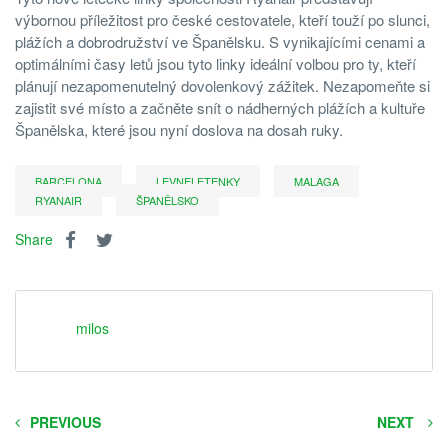
výbornou příležitost pro české cestovatele, kteří touží po slunci,
plážích a dobrodružství ve Španělsku. S vynikajícími cenami a
optimálními časy letů jsou tyto linky ideální volbou pro ty, kteří
plánují nezapomenutelný dovolenkový zážitek. Nezapomeňte si
zajistit své místo a začněte snít o nádherných plážích a kultuře
Španělska, které jsou nyní doslova na dosah ruky.
BARCELONA
LEVNELETENKY
MALAGA
RYANAIR
ŠPANĚLSKO
Share
milos
PREVIOUS
NEXT