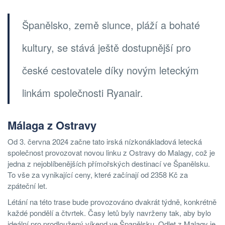
Španělsko, země slunce, pláží a bohaté
kultury, se stává ještě dostupnější pro
české cestovatele díky novým leteckým
linkám společnosti Ryanair.
Málaga z Ostravy
Od 3. června 2024 začne tato irská nízkonákladová letecká
společnost provozovat novou linku z Ostravy do Malagy, což je
jedna z nejoblíbenějších přímořských destinací ve Španělsku.
To vše za vynikající ceny, které začínají od 2358 Kč za
zpáteční let.
Létání na této trase bude provozováno dvakrát týdně, konkrétně
každé pondělí a čtvrtek. Časy letů byly navrženy tak, aby bylo
ideální pro prodloužený víkend ve Španělsku. Odlet z Malagy je