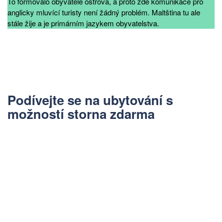
To formovalo obyvatele ostrova, a proto zde komunikace pro
anglicky mluvící turisty není žádný problém. Maltština tu ale
stále žije a je primárním jazykem obyvatelstva.
Podívejte se na ubytování s
možností storna zdarma