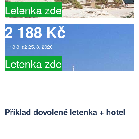
Letenka zde
2 188 Kč
18.8. až 25. 8. 2020
Letenka zde
Příklad dovolené letenka + hotel