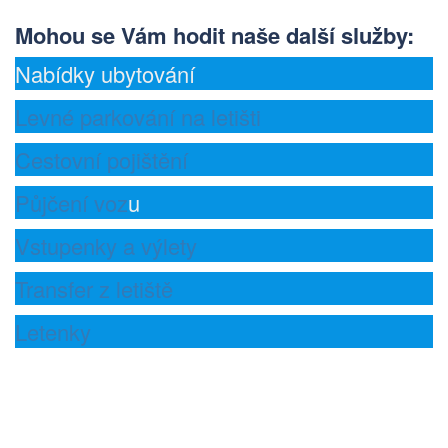
Mohou se Vám hodit naše další služby
:
Nabídky ubytování
Levné parkování na letišti
Cestovní pojištění
Půjčení voz
u
Vstupenky a výlety
Transfer z letiště
Letenky