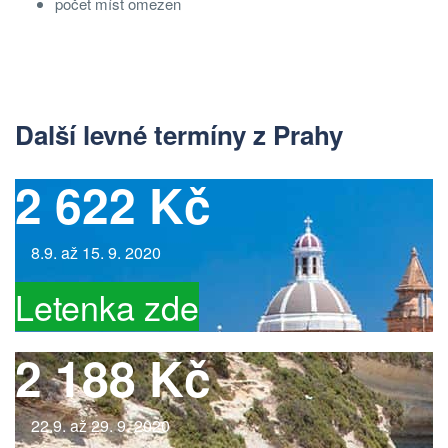
počet míst omezen
Další levné termíny z Prahy
2 622 Kč
8.9. až 15. 9. 2020
Letenka zde
2 188 Kč
22.9. až 29. 9. 2020