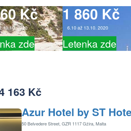
860 Kč
1 860 Kč
až 10.10. 2020
6.10 až 13.10. 2020
enka zde
Letenka zde
4 163 Kč
Azur Hotel by ST Hote
50 Belvedere Street, GZR 1117 Gżira, Malta