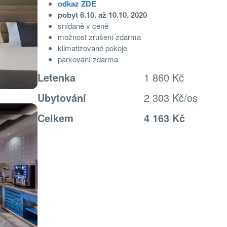
odkaz ZDE
pobyt 6.10. až 10.10. 2020
snídaně v ceně
možnost zrušení zdarma
klimatizované pokoje
parkování zdarma
Letenka
1 860 Kč
Ubytování
2 303 Kč/os
Celkem
4 163 Kč