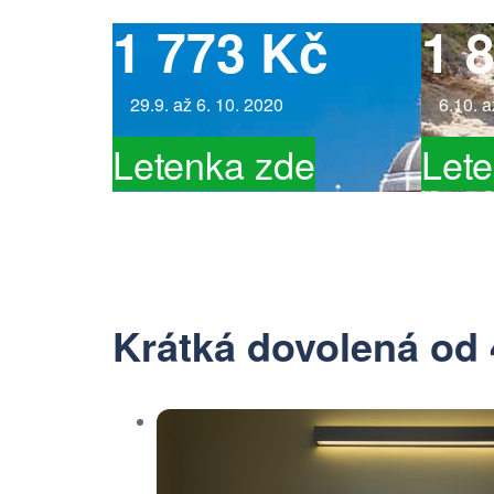
1 773 Kč
1 
29.9. až 6. 10. 2020
6.10. 
Letenka zde
Let
Krátká dovolená od 