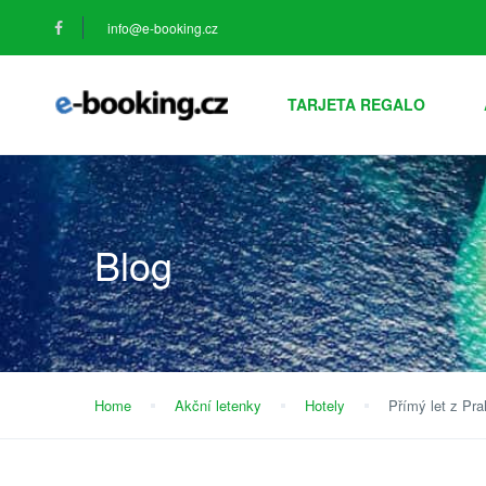
info@e-booking.cz
TARJETA REGALO
Blog
Home
Akční letenky
Hotely
Přímý let z Pr