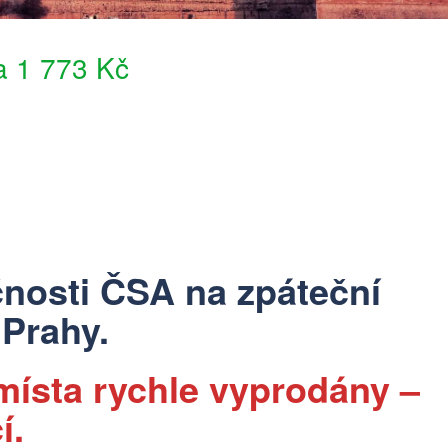
za 1 773 Kč
čnosti ČSA na zpáteční
 Prahy.
 místa rychle vyprodány –
í.