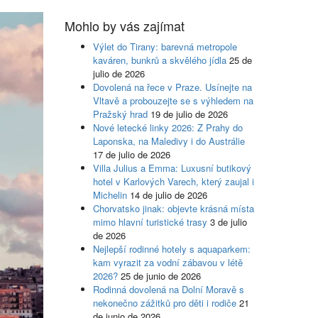
Mohlo by vás zajímat
Výlet do Tirany: barevná metropole
kaváren, bunkrů a skvělého jídla
25 de
julio de 2026
Dovolená na řece v Praze. Usínejte na
Vltavě a probouzejte se s výhledem na
Pražský hrad
19 de julio de 2026
Nové letecké linky 2026: Z Prahy do
Laponska, na Maledivy i do Austrálie
17 de julio de 2026
Villa Julius a Emma: Luxusní butikový
hotel v Karlových Varech, který zaujal i
Michelin
14 de julio de 2026
Chorvatsko jinak: objevte krásná místa
mimo hlavní turistické trasy
3 de julio
de 2026
Nejlepší rodinné hotely s aquaparkem:
kam vyrazit za vodní zábavou v létě
2026?
25 de junio de 2026
Rodinná dovolená na Dolní Moravě s
nekonečno zážitků pro děti i rodiče
21
de junio de 2026