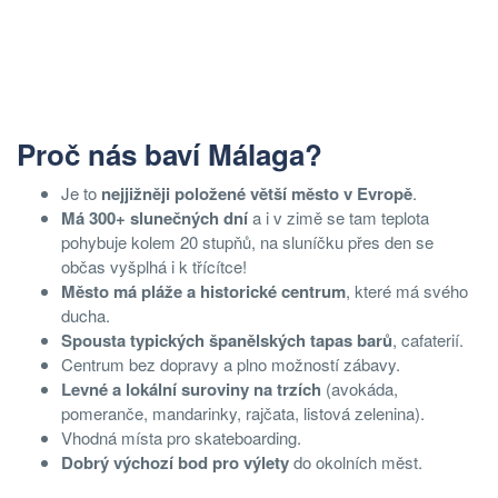
Proč nás baví Málaga?
Je to
nejjižněji položené větší město v Evropě
.
Má 300+ slunečných dní
a i v zimě se tam teplota
pohybuje kolem 20 stupňů, na sluníčku přes den se
občas vyšplhá i k třícítce!
Město má pláže a historické centrum
, které má svého
ducha.
Spousta typických španělských tapas barů
, cafaterií.
Centrum bez dopravy a plno možností zábavy.
Levné a lokální suroviny na trzích
(avokáda,
pomeranče, mandarinky, rajčata, listová zelenina).
Vhodná místa pro skateboarding.
Dobrý výchozí bod pro výlety
do okolních měst.