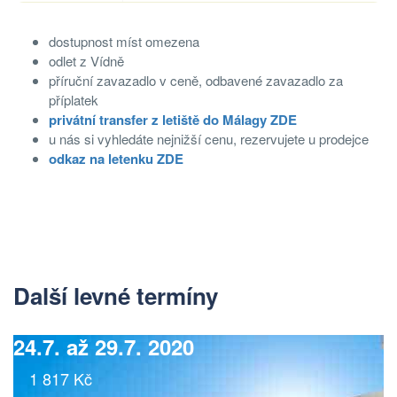
dostupnost míst omezena
odlet z Vídně
příruční zavazadlo v ceně, odbavené zavazadlo za
příplatek
privátní transfer z letiště do Málagy ZDE
u nás si vyhledáte nejnižší cenu, rezervujete u prodejce
odkaz na letenku ZDE
Další levné termíny
24.7. až 29.7. 2020
1 817 Kč