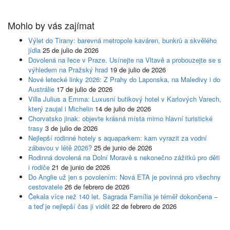
Mohlo by vás zajímat
Výlet do Tirany: barevná metropole kaváren, bunkrů a skvělého
jídla
25 de julio de 2026
Dovolená na řece v Praze. Usínejte na Vltavě a probouzejte se s
výhledem na Pražský hrad
19 de julio de 2026
Nové letecké linky 2026: Z Prahy do Laponska, na Maledivy i do
Austrálie
17 de julio de 2026
Villa Julius a Emma: Luxusní butikový hotel v Karlových Varech,
který zaujal i Michelin
14 de julio de 2026
Chorvatsko jinak: objevte krásná místa mimo hlavní turistické
trasy
3 de julio de 2026
Nejlepší rodinné hotely s aquaparkem: kam vyrazit za vodní
zábavou v létě 2026?
25 de junio de 2026
Rodinná dovolená na Dolní Moravě s nekonečno zážitků pro děti
i rodiče
21 de junio de 2026
Do Anglie už jen s povolením: Nová ETA je povinná pro všechny
cestovatele
26 de febrero de 2026
Čekala více než 140 let. Sagrada Família je téměř dokončena –
a teď je nejlepší čas ji vidět
22 de febrero de 2026