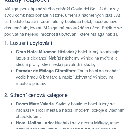
Málaga, perla španělského pobřeží Costa del Sol, láká turisty
svou kombinací bohaté historie, umění a nádherných pláží. Ať
už hledáte luxusní resort, útulný boutique hotel, nebo cenově
dostupné ubytování, Málaga má pro každého něco. Pojďme se
podívat na nejlepší možnosti ubytování, které Málaga nabízí.
1. Luxusní ubytování
Gran Hotel Miramar
: Historický hotel, který kombinuje
luxus s elegancí. Nabízí nádherný výhled na moře a je
ideální pro ty, kteří hledají prvotřídní služby.
Parador de Málaga Gibralfaro
: Tento hotel se nachází
vedle hradu Gibralfaro a nabízí úchvatné výhledy na
město a přístav.
2. Střední cenová kategorie
Room Mate Valeria
: Stylový boutique hotel, který se
nachází v srdci města a nabízí moderní pokoje s vlastním
charakterem.
Hotel Molina Lario
: Nachází se v centru Málagy, tento
hotel je perfektní pro ty, kteří chtějí být blízko hlavních