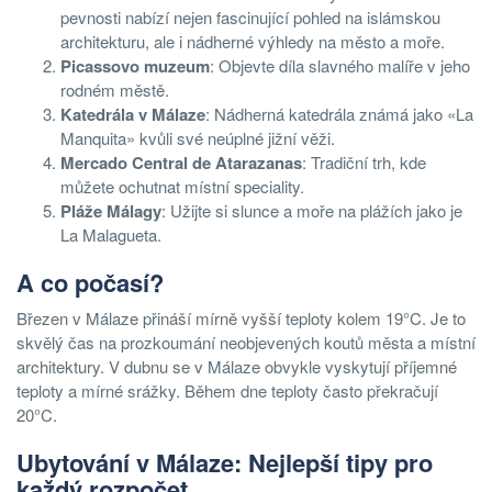
pevnosti nabízí nejen fascinující pohled na islámskou
architekturu, ale i nádherné výhledy na město a moře.
Picassovo muzeum
: Objevte díla slavného malíře v jeho
rodném městě.
Katedrála v Málaze
: Nádherná katedrála známá jako «La
Manquita» kvůli své neúplné jižní věži.
Mercado Central de Atarazanas
: Tradiční trh, kde
můžete ochutnat místní speciality.
Pláže Málagy
: Užijte si slunce a moře na plážích jako je
La Malagueta.
A co počasí?
Březen v Málaze přináší mírně vyšší teploty kolem 19°C. Je to
skvělý čas na prozkoumání neobjevených koutů města a místní
architektury. V dubnu se v Málaze obvykle vyskytují příjemné
teploty a mírné srážky. Během dne teploty často překračují
20°C.
Ubytování v Málaze: Nejlepší tipy pro
každý rozpočet