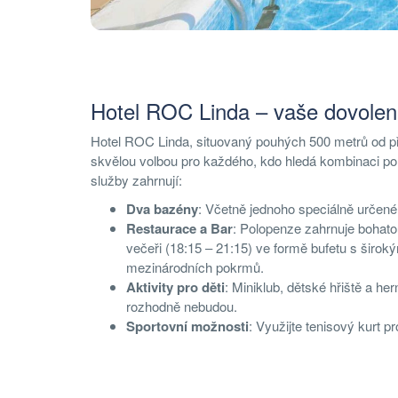
Hotel ROC Linda – vaše dovole
Hotel ROC Linda, situovaný pouhých 500 metrů od př
skvělou volbou pro každého, kdo hledá kombinaci poh
služby zahrnují:
Dva bazény
: Včetně jednoho speciálně určenéh
Restaurace a Bar
: Polopenze zahrnuje bohatou
večeři (18:15 – 21:15) ve formě bufetu s širo
mezinárodních pokrmů.
Aktivity pro děti
: Miniklub, dětské hřiště a he
rozhodně nebudou.
Sportovní možnosti
: Využijte tenisový kurt p