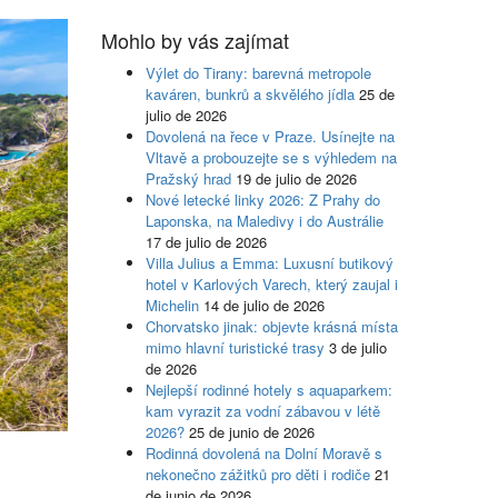
Mohlo by vás zajímat
Výlet do Tirany: barevná metropole
kaváren, bunkrů a skvělého jídla
25 de
julio de 2026
Dovolená na řece v Praze. Usínejte na
Vltavě a probouzejte se s výhledem na
Pražský hrad
19 de julio de 2026
Nové letecké linky 2026: Z Prahy do
Laponska, na Maledivy i do Austrálie
17 de julio de 2026
Villa Julius a Emma: Luxusní butikový
hotel v Karlových Varech, který zaujal i
Michelin
14 de julio de 2026
Chorvatsko jinak: objevte krásná místa
mimo hlavní turistické trasy
3 de julio
de 2026
Nejlepší rodinné hotely s aquaparkem:
kam vyrazit za vodní zábavou v létě
2026?
25 de junio de 2026
Rodinná dovolená na Dolní Moravě s
nekonečno zážitků pro děti i rodiče
21
de junio de 2026