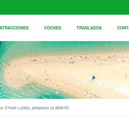
ATRACCIONES
COCHES
TRASLADOS
CONT
e: 3*hotel u pláže, polopenze za 9536 Kč