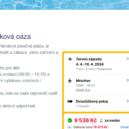
nková oáza
ekrásné písečné pláže, je
odlí a zábavy. Jeho zařízení a
o pro děti.
 snídani (08:00 – 10:15) a
kým výběrem místních i
rnu, kde se vaše nejmenší nudit
ro aktivní odpočinek.