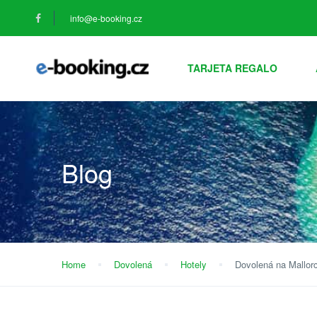
info@e-booking.cz
TARJETA REGALO
Blog
Home
Dovolená
Hotely
Dovolená na Mallorc