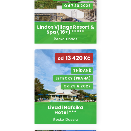
Od 7.10.2026
Lindos Village Resort &
Spa ( 16+) *****
Řecko
Lindos
13 420 Kč
od
SNÍDANĚ
LETECKY (PRAHA)
Od 23.6.2027
Livadi Nafsika
Hotel ***
Řecko
Dassia