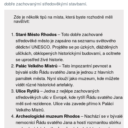
dobře zachovanými středověkými stavbami.
Zde je několik tipů na místa, která byste rozhodně měli
navštívit:
Staré Město Rhodos
– Toto dobře zachované
středověké město je zapsáno na seznamu světového
dědictví UNESCO. Projděte se po úzkých, dlážděných
uličkách, obklopených historickými budovami, a ocitnete
se uprostřed živé historie.
Palác Velkého Mistrů
– Tato impozantní pevnost a
bývalé sídlo Řádu svatého Jana je jednou z hlavních
památek města. Nyní slouží jako muzeum, kde můžete
vidět různé historické artefakty.
Ulice Rytířů
– Jedna z nejlépe zachovaných
středověkých ulic v Evropě, kde rytíři Řádu svatého Jana
měli své rezidence. Ulice vás zavede přímo k Paláci
Velkého Mistrů.
Archeologické muzeum Rhodos
– Nachází se v bývalé
nemocnici Řádu svatého Jana a hostí rozmanitou sbírku