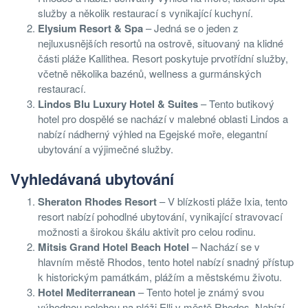
služby a několik restaurací s vynikající kuchyní.
Elysium Resort & Spa
– Jedná se o jeden z
nejluxusnějších resortů na ostrově, situovaný na klidné
části pláže Kallithea. Resort poskytuje prvotřídní služby,
včetně několika bazénů, wellness a gurmánských
restaurací.
Lindos Blu Luxury Hotel & Suites
– Tento butikový
hotel pro dospělé se nachází v malebné oblasti Lindos a
nabízí nádherný výhled na Egejské moře, elegantní
ubytování a výjimečné služby.
Vyhledávaná ubytování
Sheraton Rhodes Resort
– V blízkosti pláže Ixia, tento
resort nabízí pohodlné ubytování, vynikající stravovací
možnosti a širokou škálu aktivit pro celou rodinu.
Mitsis Grand Hotel Beach Hotel
– Nachází se v
hlavním městě Rhodos, tento hotel nabízí snadný přístup
k historickým památkám, plážím a městskému životu.
Hotel Mediterranean
– Tento hotel je známý svou
výhodnou polohou na pláži Elli v městě Rhodos. Nabízí