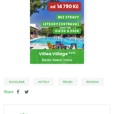
14 790 Kč
od
BEZ STRAVY
LETECKY (OSTRAVA)
Od 30.9.2026
Villea Village ***
Řecko
Makris Yialos
DOVOLENÁ
HOTELY
ŘECKO
RHODOS
Share