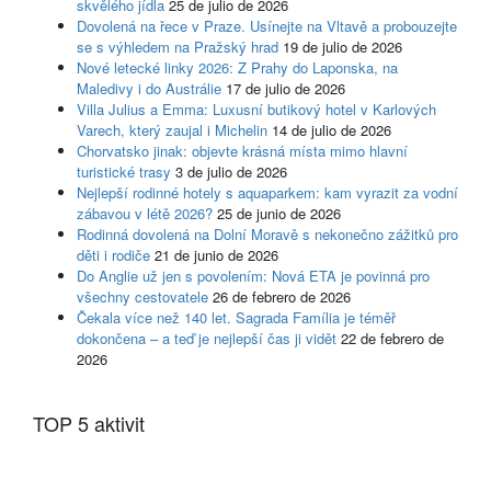
skvělého jídla
25 de julio de 2026
Dovolená na řece v Praze. Usínejte na Vltavě a probouzejte
se s výhledem na Pražský hrad
19 de julio de 2026
Nové letecké linky 2026: Z Prahy do Laponska, na
Maledivy i do Austrálie
17 de julio de 2026
Villa Julius a Emma: Luxusní butikový hotel v Karlových
Varech, který zaujal i Michelin
14 de julio de 2026
Chorvatsko jinak: objevte krásná místa mimo hlavní
turistické trasy
3 de julio de 2026
Nejlepší rodinné hotely s aquaparkem: kam vyrazit za vodní
zábavou v létě 2026?
25 de junio de 2026
Rodinná dovolená na Dolní Moravě s nekonečno zážitků pro
děti i rodiče
21 de junio de 2026
Do Anglie už jen s povolením: Nová ETA je povinná pro
všechny cestovatele
26 de febrero de 2026
Čekala více než 140 let. Sagrada Família je téměř
dokončena – a teď je nejlepší čas ji vidět
22 de febrero de
2026
TOP 5 aktivit