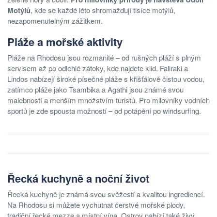
Motýlů
, kde se každé léto shromažďují tisíce motýlů,
nezapomenutelným zážitkem.
Pláže a mořské aktivity
Pláže na Rhodosu jsou rozmanité – od rušných pláží s plným
servisem až po odlehlé zátoky, kde najdete klid. Faliraki a
Lindos nabízejí široké písečné pláže s křišťálově čistou vodou,
zatímco pláže jako Tsambika a Agathi jsou známé svou
malebností a menším množstvím turistů. Pro milovníky vodních
sportů je zde spousta možností – od potápění po windsurfing.
Řecká kuchyně a noční život
Řecká kuchyně je známá svou svěžestí a kvalitou ingrediencí.
Na Rhodosu si můžete vychutnat čerstvé mořské plody,
tradiční řecké mezze a místní vína. Ostrov nabízí také živý