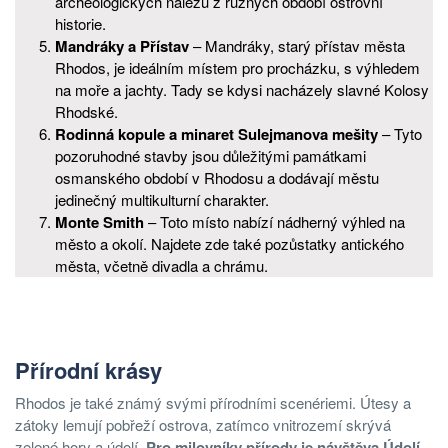
archeologických nálezů z různých období ostrovní
historie.
Mandráky a Přístav
– Mandráky, starý přístav města
Rhodos, je ideálním místem pro procházku, s výhledem
na moře a jachty. Tady se kdysi nacházely slavné Kolosy
Rhodské.
Rodinná kopule a minaret Sulejmanova mešity
– Tyto
pozoruhodné stavby jsou důležitými památkami
osmanského období v Rhodosu a dodávají městu
jedinečný multikulturní charakter.
Monte Smith
– Toto místo nabízí nádherný výhled na
město a okolí. Najdete zde také pozůstatky antického
města, včetně divadla a chrámu.
Přírodní krásy
Rhodos je také známý svými přírodními scenériemi. Útesy a
zátoky lemují pobřeží ostrova, zatímco vnitrozemí skrývá
zelené hory a údolí.
Pro milovníky přírody je návštěva Údolí