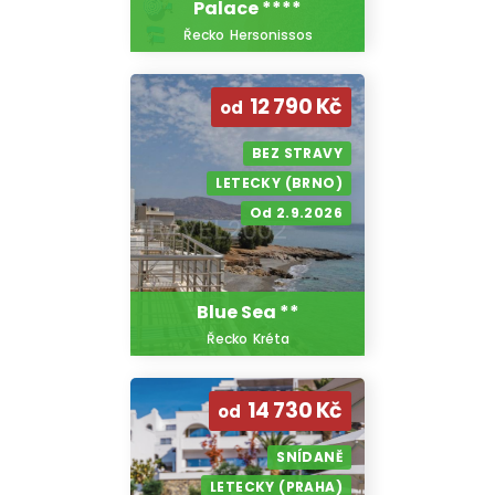
Palace ****
Řecko
Hersonissos
12 790 Kč
od
BEZ STRAVY
LETECKY (BRNO)
Od 2.9.2026
Blue Sea **
Řecko
Kréta
14 730 Kč
od
SNÍDANĚ
LETECKY (PRAHA)