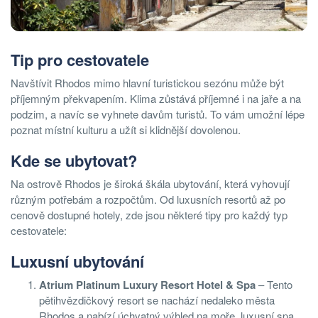
Tip pro cestovatele
Navštívit Rhodos mimo hlavní turistickou sezónu může být
příjemným překvapením. Klima zůstává příjemné i na jaře a na
podzim, a navíc se vyhnete davům turistů. To vám umožní lépe
poznat místní kulturu a užít si klidnější dovolenou.
Kde se ubytovat?
Na ostrově Rhodos je široká škála ubytování, která vyhovují
různým potřebám a rozpočtům. Od luxusních resortů až po
cenově dostupné hotely, zde jsou některé tipy pro každý typ
cestovatele:
Luxusní ubytování
Atrium Platinum Luxury Resort Hotel & Spa
– Tento
pětihvězdičkový resort se nachází nedaleko města
Rhodos a nabízí úchvatný výhled na moře, luxusní spa