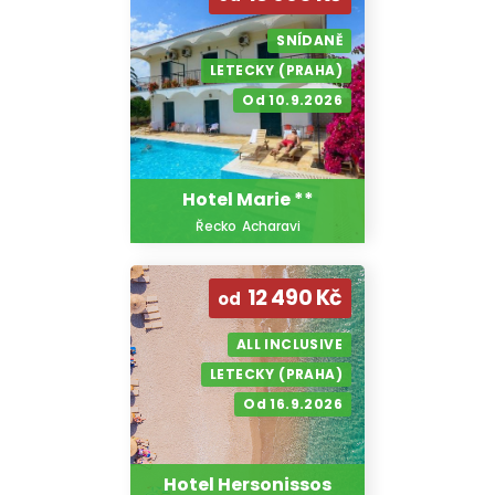
SNÍDANĚ
LETECKY (PRAHA)
Od 10.9.2026
Hotel Marie **
Řecko
Acharavi
12 490 Kč
od
ALL INCLUSIVE
LETECKY (PRAHA)
Od 16.9.2026
Hotel Hersonissos