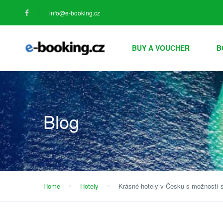
info@e-booking.cz
BUY A VOUCHER
B
Blog
Home
Hotely
Krásné hotely v Česku s možností 