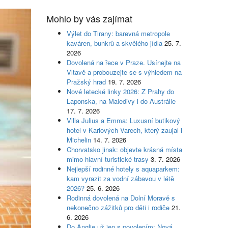
Mohlo by vás zajímat
Výlet do Tirany: barevná metropole
kaváren, bunkrů a skvělého jídla
25. 7.
2026
Dovolená na řece v Praze. Usínejte na
Vltavě a probouzejte se s výhledem na
Pražský hrad
19. 7. 2026
Nové letecké linky 2026: Z Prahy do
Laponska, na Maledivy i do Austrálie
17. 7. 2026
Villa Julius a Emma: Luxusní butikový
hotel v Karlových Varech, který zaujal i
Michelin
14. 7. 2026
Chorvatsko jinak: objevte krásná místa
mimo hlavní turistické trasy
3. 7. 2026
Nejlepší rodinné hotely s aquaparkem:
kam vyrazit za vodní zábavou v létě
2026?
25. 6. 2026
Rodinná dovolená na Dolní Moravě s
nekonečno zážitků pro děti i rodiče
21.
6. 2026
Do Anglie už jen s povolením: Nová