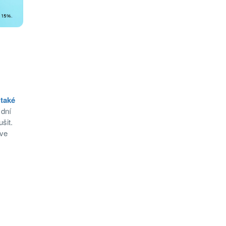
 také
 dní
šit.
 ve