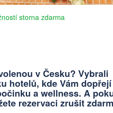
žností storna zdarma
ovolenou v Česku? Vybrali
u hotelů
, kde Vám dopřejí
očinku a wellness. A pok
ete rezervaci zrušit zdarm