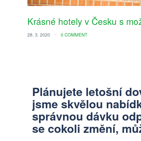
Krásné hotely v Česku s mo
28. 3. 2020
0 COMMENT
Plánujete letošní d
jsme skvělou
nabídk
správnou dávku odp
se cokoli změní, můž