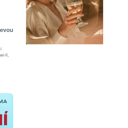
levou
i
i-fi,