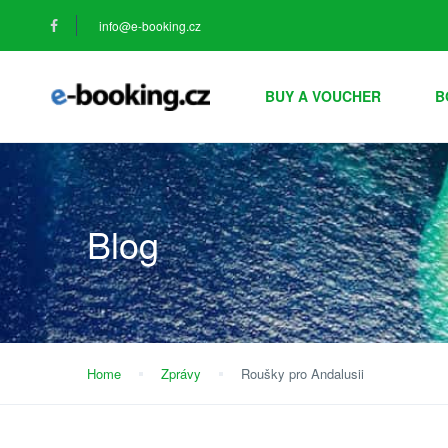
info@e-booking.cz
BUY A VOUCHER
B
Blog
Home
Zprávy
Roušky pro Andalusii