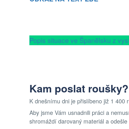
Popis situace ve Španělsku z vy
Kam poslat roušky?
K dnešnímu dni je přislíbeno již 1 400
Aby jsme Vám usnadnili práci a nemusí
shromáždí darovaný materiál a odešl