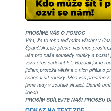
PROSÍME VÁS O POMOC
Vím, že to toho teď máte všichni v Čes
Španělsku,ale přesto vás moc prosím,z
ušít pro naše sousedy roušky a poslat
věko přes šedesát let. Rozdali jsme r
jídlem,protože většina z nich přišla o 
schopni šít roušky. Moc vás prosíme 
jsme tady v zoufalé situaci. Denně um
lidech.
PROSÍM SDÍLEJTE NAŠI PROSBU D
ODKAZ NA TEXT ZDE