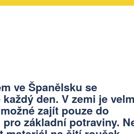
em ve Španělsku se
 každý den. V zemi je velm
e možné zajít pouze do
 pro základní potraviny. N
materiál na šití roušek,