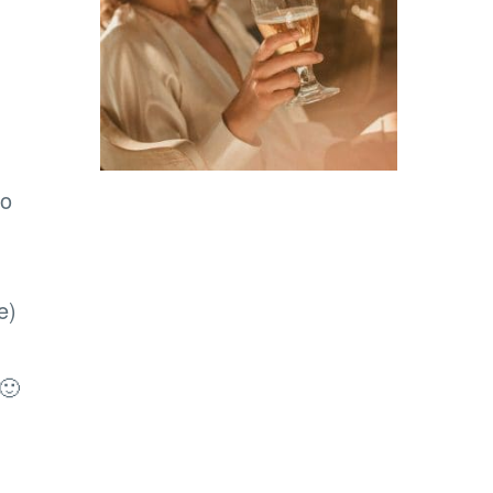
ro
e)
🙂