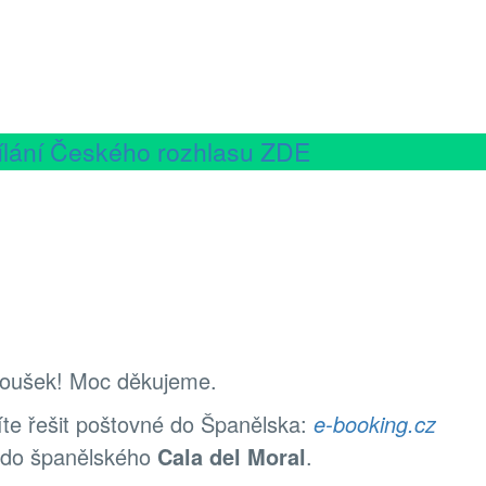
sílání Českého rozhlasu ZDE
 roušek! Moc děkujeme.
te řešit poštovné do Španělska:
e-booking.cz
e do španělského
Cala del Moral
.