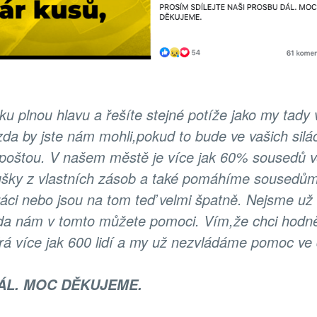
ku plnou hlavu a řešíte stejné potíže jako my tady 
da by jste nám mohli,pokud to bude ve vašich silá
 poštou. V našem městě je více jak 60% sousedů 
oušky z vlastních zásob a také pomáhíme sousedů
práci nebo jsou na tom teď velmi špatně. Nejsme už 
zda nám v tomto můžete pomoci. Vím,že chci hodně
írá více jak 600 lidí a my už nezvládáme pomoc ve
ÁL. MOC DĚKUJEME.