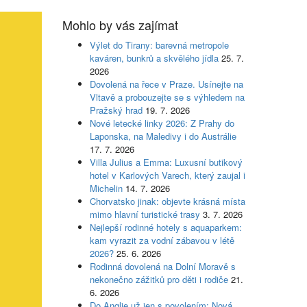
Mohlo by vás zajímat
Výlet do Tirany: barevná metropole
kaváren, bunkrů a skvělého jídla
25. 7.
2026
Dovolená na řece v Praze. Usínejte na
Vltavě a probouzejte se s výhledem na
Pražský hrad
19. 7. 2026
Nové letecké linky 2026: Z Prahy do
Laponska, na Maledivy i do Austrálie
17. 7. 2026
Villa Julius a Emma: Luxusní butikový
hotel v Karlových Varech, který zaujal i
Michelin
14. 7. 2026
Chorvatsko jinak: objevte krásná místa
mimo hlavní turistické trasy
3. 7. 2026
Nejlepší rodinné hotely s aquaparkem:
kam vyrazit za vodní zábavou v létě
2026?
25. 6. 2026
Rodinná dovolená na Dolní Moravě s
nekonečno zážitků pro děti i rodiče
21.
6. 2026
Do Anglie už jen s povolením: Nová