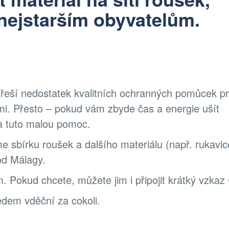
 nejstarším obyvatelům.
 řeší nedostatek kvalitních ochranných pomůcek p
šími. Přesto – pokud vám zbyde čas a energie ušít
a tuto malou pomoc.
me sbírku roušek a dalšího materiálu (např. rukavic
od Málagy.
 Pokud chcete, můžete jim i připojit krátký vzkaz 
dem vděční za cokoli.