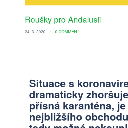
Roušky pro Andalusii
24. 3. 2020
0 COMMENT
Situace s koronavir
dramaticky zhoršuje
přísná karanténa, j
nejbližšího obchodu
tedy možné nakoupit 