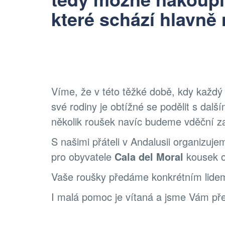
které schází hlavně
Víme, že v této těžké době, kdy každý
své rodiny je obtížné se podělit s dal
několik roušek navíc budeme vděční z
S našimi přáteli v Andalusii organizuje
pro obyvatele
Cala del Moral
kousek 
Vaše roušky předáme konkrétním lidem.
I malá pomoc je vítaná a jsme Vám pře