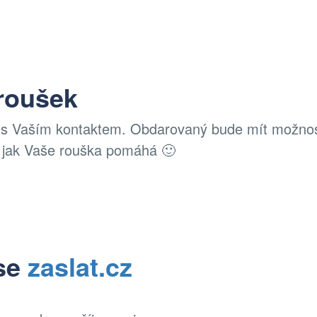
 roušek
z s Vaším kontaktem. Obdarovaný bude mít možno
u jak Vaše rouška pomáhá 🙂
se
zaslat.cz