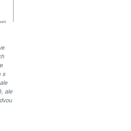
ve
ch
ve
m s
ale
, ale
 dvou