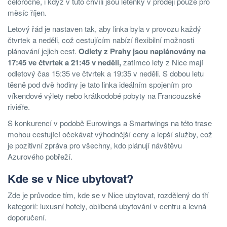
celoročně, i když v tuto chvíli jsou letenky v prodeji pouze pro
měsíc říjen.
Letový řád je nastaven tak, aby linka byla v provozu každý
čtvrtek a neděli, což cestujícím nabízí flexibilní možnosti
plánování jejich cest.
Odlety z Prahy jsou naplánovány na
17:45 ve čtvrtek a 21:45 v neděli,
zatímco lety z Nice mají
odletový čas 15:35 ve čtvrtek a 19:35 v neděli. S dobou letu
těsně pod dvě hodiny je tato linka ideálním spojením pro
víkendové výlety nebo krátkodobé pobyty na Francouzské
riviéře.
S konkurencí v podobě Eurowings a Smartwings na této trase
mohou cestující očekávat výhodnější ceny a lepší služby, což
je pozitivní zpráva pro všechny, kdo plánují návštěvu
Azurového pobřeží.
Kde se v Nice ubytovat?
Zde je průvodce tím, kde se v Nice ubytovat, rozdělený do tří
kategorií: luxusní hotely, oblíbená ubytování v centru a levná
doporučení.