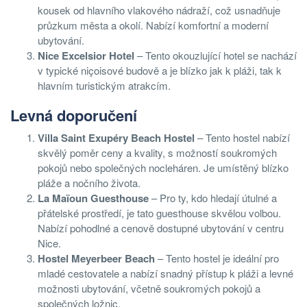
kousek od hlavního vlakového nádraží, což usnadňuje
průzkum města a okolí. Nabízí komfortní a moderní
ubytování.
Nice Excelsior Hotel
– Tento okouzlující hotel se nachází
v typické niçoisové budově a je blízko jak k pláži, tak k
hlavním turistickým atrakcím.
Levná doporučení
Villa Saint Exupéry Beach Hostel
– Tento hostel nabízí
skvělý poměr ceny a kvality, s možností soukromých
pokojů nebo společných nocleháren. Je umístěný blízko
pláže a nočního života.
La Maïoun Guesthouse
– Pro ty, kdo hledají útulné a
přátelské prostředí, je tato guesthouse skvělou volbou.
Nabízí pohodlné a cenově dostupné ubytování v centru
Nice.
Hostel Meyerbeer Beach
– Tento hostel je ideální pro
mladé cestovatele a nabízí snadný přístup k pláži a levné
možnosti ubytování, včetně soukromých pokojů a
společných ložnic.