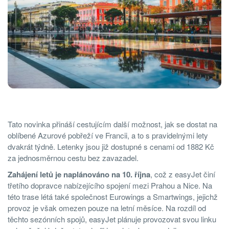
Tato novinka přináší cestujícím další možnost, jak se dostat na
oblíbené Azurové pobřeží ve Francii, a to s pravidelnými lety
dvakrát týdně. Letenky jsou již dostupné s cenami od 1882 Kč
za jednosměrnou cestu bez zavazadel.
Zahájení letů je naplánováno na 10. října
, což z easyJet činí
třetího dopravce nabízejícího spojení mezi Prahou a Nice. Na
této trase létá také společnost Eurowings a Smartwings, jejichž
provoz je však omezen pouze na letní měsíce. Na rozdíl od
těchto sezónních spojů, easyJet plánuje provozovat svou linku