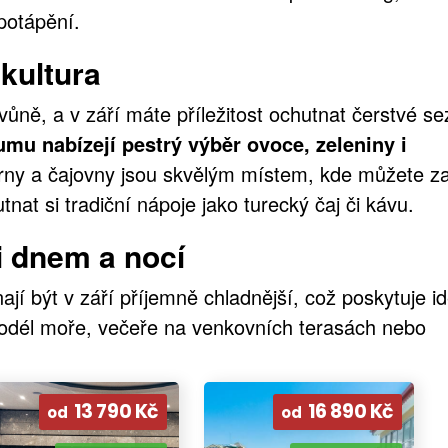
potápění.
kultura
ůně, a v září máte příležitost ochutnat čerstvé se
umu nabízejí pestrý výběr ovoce, zeleniny i
rny a čajovny jsou skvělým místem, kde můžete za
nat si tradiční nápoje jako turecký čaj či kávu.
i dnem a nocí
ají být v září příjemně chladnější, což poskytuje id
odél moře, večeře na venkovních terasách nebo
13 790 Kč
16 890 Kč
od
od