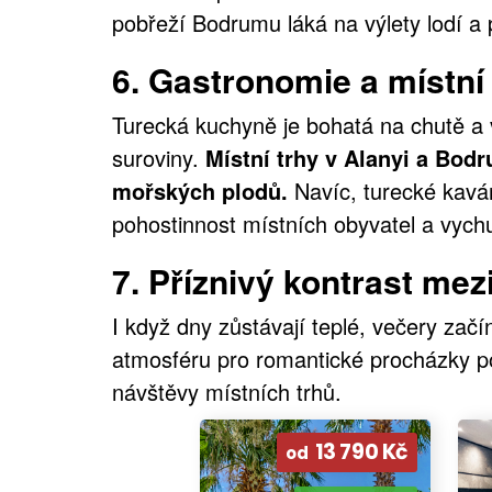
pobřeží Bodrumu láká na výlety lodí a 
6.
Gastronomie a místní 
Turecká kuchyně je bohatá na chutě a v
suroviny.
Místní trhy v Alanyi a Bodr
mořských plodů.
Navíc, turecké kavá
pohostinnost místních obyvatel a vychut
7.
Příznivý kontrast mez
I když dny zůstávají teplé, večery začín
atmosféru pro romantické procházky p
návštěvy místních trhů.
13 790 Kč
od