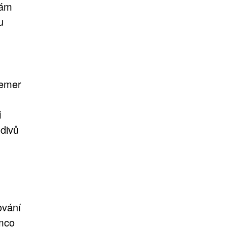
vám
u
Kemer
i
divů
ování
ímco