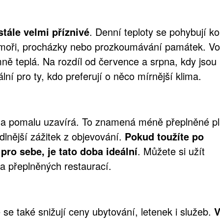
stále velmi příznivé
. Denní teploty se pohybují k
v moři, procházky nebo prozkoumávání památek. V
mně teplá. Na rozdíl od července a srpna, kdy jsou
ální pro ty, kdo preferují o něco mírnější klima.
zóna pomalu uzavírá. To znamená méně přeplněné p
dlnější zážitek z objevování.
Pokud toužíte po
pro sebe, je tato doba ideální
. Můžete si užít
a přeplněných restaurací.
e také snižují ceny ubytování, letenek i služeb.
V