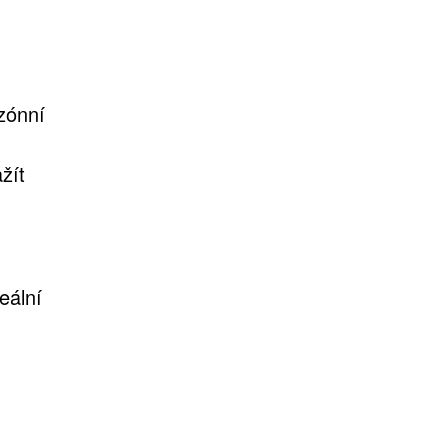
zónní
žít
eální