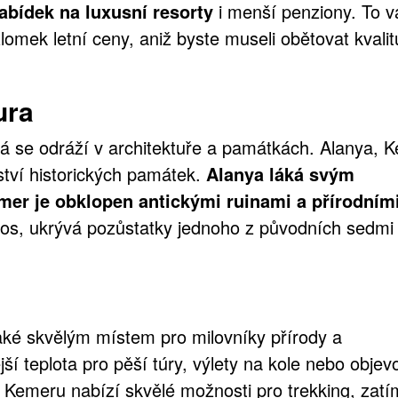
bídek na luxusní resorty
i menší penziony. To 
omek letní ceny, aniž byste museli obětovat kvalit
ura
erá se odráží v architektuře a památkách. Alanya, 
tví historických památek.
Alanya láká svým
er je obklopen antickými ruinami a přírodním
os, ukrývá pozůstatky jednoho z původních sedmi 
aké skvělým místem pro milovníky přírody a
jší teplota pro pěší túry, výlety na kole nebo objev
í Kemeru nabízí skvělé možnosti pro trekking, zat