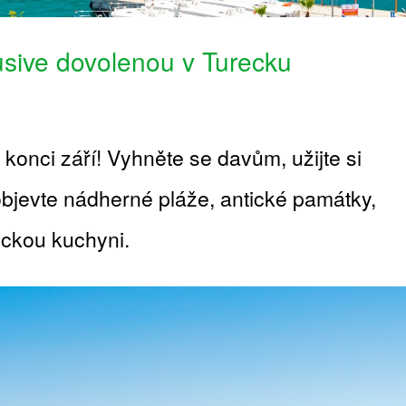
lusive dovolenou v Turecku
 konci září! Vyhněte se davům, užijte si
objevte nádherné pláže, antické památky,
eckou kuchyni.