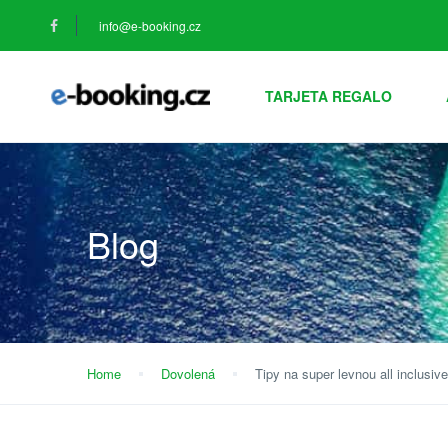
info@e-booking.cz
TARJETA REGALO
Blog
Home
Dovolená
Tipy na super levnou all inclusi