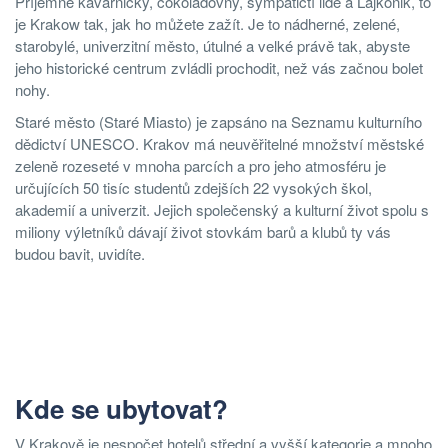
Příjemné kavárničky, čokoládovny, sympatičtí lidé a Lajkonik, to
je Krakow tak, jak ho můžete zažít. Je to nádherné, zelené,
starobylé, univerzitní město, útulné a velké právě tak, abyste
jeho historické centrum zvládli prochodit, než vás začnou bolet
nohy.
Staré město (Staré Miasto) je zapsáno na Seznamu kulturního
dědictví UNESCO. Krakov má neuvěřitelné množství městské
zeleně rozeseté v mnoha parcích a pro jeho atmosféru je
určujících 50 tisíc studentů zdejších 22 vysokých škol,
akademií a univerzit. Jejich společenský a kulturní život spolu s
miliony výletníků dávají život stovkám barů a klubů ty vás
budou bavit, uvidíte.
Kde se ubytovat?
V Krakově je nespočet hotelů střední a vyšší kategorie a mnoho