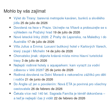
Mohlo by vás zajímat
Výlet do Tirany: barevná metropole kaváren, bunkrů a skvělého
jídla
25 de julio de 2026
Dovolená na řece v Praze. Usínejte na Vltavě a probouzejte se s
výhledem na Pražský hrad
19 de julio de 2026
Nové letecké linky 2026: Z Prahy do Laponska, na Maledivy i do
Austrálie
17 de julio de 2026
Villa Julius a Emma: Luxusní butikový hotel v Karlových Varech,
který zaujal i Michelin
14 de julio de 2026
Chorvatsko jinak: objevte krásná místa mimo hlavní turistické
trasy
3 de julio de 2026
Nejlepší rodinné hotely s aquaparkem: kam vyrazit za vodní
zábavou v létě 2026?
25 de junio de 2026
Rodinná dovolená na Dolní Moravě s nekonečno zážitků pro děti
i rodiče
21 de junio de 2026
Do Anglie už jen s povolením: Nová ETA je povinná pro všechny
cestovatele
26 de febrero de 2026
Čekala více než 140 let. Sagrada Família je téměř dokončena –
a teď je nejlepší čas ji vidět
22 de febrero de 2026