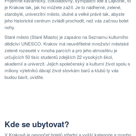
Příjemné kavárničky, čokoládovny, sympatičtí lidé a Lajkonik, to
je Krakow tak, jak ho můžete zažít. Je to nádherné, zelené,
starobylé, univerzitní město, útulné a velké právě tak, abyste
jeho historické centrum zvládli prochodit, než vás začnou bolet
nohy.
Staré město (Staré Miasto) je zapsáno na Seznamu kulturního
dědictví UNESCO. Krakov má neuvěřitelné množství městské
zeleně rozeseté v mnoha parcích a pro jeho atmosféru je
určujících 50 tisíc studentů zdejších 22 vysokých škol,
akademií a univerzit. Jejich společenský a kulturní život spolu s
miliony výletníků dávají život stovkám barů a klubů ty vás
budou bavit, uvidíte.
Kde se ubytovat?
V Krakově je nespočet hotelů střední a vyšší kategorie a mnoho