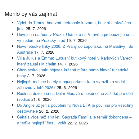
Mohlo by vás zajímat
Výlet do Tirany: barevná metropole kaváren, bunkrů a skvělého
jídla
25. 7. 2026
Dovolená na řece v Praze. Usínejte na Vltavě a probouzejte se s
výhledem na Pražský hrad
19. 7. 2026
Nové letecké linky 2026: Z Prahy do Laponska, na Maledivy i do
Austrálie
17. 7. 2026
Villa Julius a Emma: Luxusní butikový hotel v Karlových Varech,
který zaujal i Michelin
14. 7. 2026
Chorvatsko jinak: objevte krásná místa mimo hlavní turistické
trasy
3. 7. 2026
Nejlepší rodinné hotely s aquaparkem: kam vyrazit za vodní
zábavou v létě 2026?
25. 6. 2026
Rodinná dovolená na Dolní Moravě s nekonečno zážitků pro děti
i rodiče
21. 6. 2026
Do Anglie už jen s povolením: Nová ETA je povinná pro všechny
cestovatele
26. 2. 2026
Čekala více než 140 let. Sagrada Família je téměř dokončena –
a teď je nejlepší čas ji vidět
22. 2. 2026