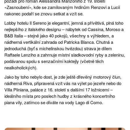
pozadí pro román Alessandra Manzoniho z 19. století
«Zasnoubení», kde se zamilovaným hrdinům Renzovi a Lucii
nakonec podaří se znovu setkat a vzít se.
Lobby hotelu Il Sereno je elegantní, jemná a přívětivá, plná toho
nejlepšího z italského designu – nábytek od Cassina, Moroso a
B&B Italia – stejně jako 40 pokojů, všechny s výhledem, a
nádherná vertikální zahrada od Patricka Blanca. Chutná a
jednoduchá (byť s michelinskou hvězdou) strava je dílem
Raffaele Lenziho a zahrnuje místní sladkovodní ryby a zeleninu,
podávanou spolu s senzačními koktejly (včetně těch
nealkoholických).
Jako by toho nebylo dost, je zde ještě dřevěný motorový člun,
nádherná Riva, připravená vzít vás na výlet po jezeře nebo do
Villa Pliniana, paláce z 16. století s dalšími 17 ložnicemi –
ideálního místa pro poslech hudby z krásného koncertního
piana vily, zatímco se díváte na vody Lago di Como.