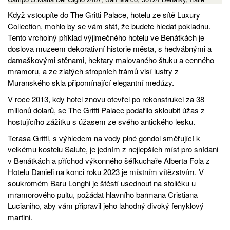
Když vstoupíte do The Gritti Palace, hotelu ze sítě Luxury
Collection, mohlo by se vám stát, že budete hledat pokladnu.
Tento vrcholný příklad výjimečného hotelu ve Benátkách je
doslova muzeem dekorativní historie města, s hedvábnými a
damaškovými stěnami, hektary malovaného štuku a cenného
mramoru, a ze zlatých stropních trámů visí lustry z
Muranského skla připomínající elegantní medúzy.
V roce 2013, kdy hotel znovu otevřel po rekonstrukci za 38
milionů dolarů, se The Gritti Palace podařilo skloubit úžas z
hostujícího zážitku s úžasem ze svého antického lesku.
Terasa Gritti, s výhledem na vody plné gondol směřující k
velkému kostelu Salute, je jedním z nejlepších míst pro snídani
v Benátkách a příchod výkonného šéfkuchaře Alberta Fola z
Hotelu Danieli na konci roku 2023 je místním vítězstvím. V
soukromém Baru Longhi je štěstí usednout na stoličku u
mramorového pultu, požádat hlavního barmana Cristiana
Lucianiho, aby vám připravil jeho lahodný divoký fenyklový
martini.