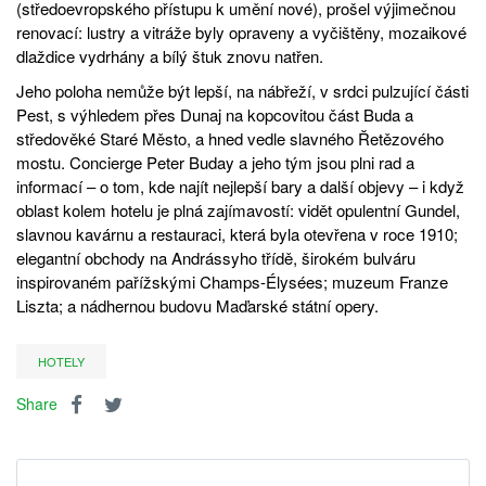
(středoevropského přístupu k umění nové), prošel výjimečnou
renovací: lustry a vitráže byly opraveny a vyčištěny, mozaikové
dlaždice vydrhány a bílý štuk znovu natřen.
Jeho poloha nemůže být lepší, na nábřeží, v srdci pulzující části
Pest, s výhledem přes Dunaj na kopcovitou část Buda a
středověké Staré Město, a hned vedle slavného Řetězového
mostu. Concierge Peter Buday a jeho tým jsou plni rad a
informací – o tom, kde najít nejlepší bary a další objevy – i když
oblast kolem hotelu je plná zajímavostí: vidět opulentní Gundel,
slavnou kavárnu a restauraci, která byla otevřena v roce 1910;
elegantní obchody na Andrássyho třídě, širokém bulváru
inspirovaném pařížskými Champs-Élysées; muzeum Franze
Liszta; a nádhernou budovu Maďarské státní opery.
HOTELY
Share