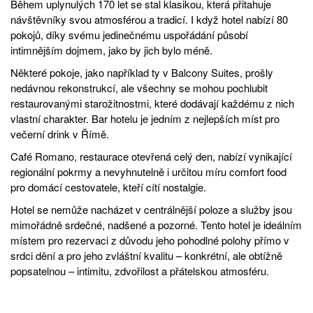
Během uplynulých 170 let se stal klasikou, která přitahuje
návštěvníky svou atmosférou a tradicí. I když hotel nabízí 80
pokojů, díky svému jedinečnému uspořádání působí
intimnějším dojmem, jako by jich bylo méně.
Některé pokoje, jako například ty v Balcony Suites, prošly
nedávnou rekonstrukcí, ale všechny se mohou pochlubit
restaurovanými starožitnostmi, které dodávají každému z nich
vlastní charakter. Bar hotelu je jedním z nejlepších míst pro
večerní drink v Římě.
Café Romano, restaurace otevřená celý den, nabízí vynikající
regionální pokrmy a nevyhnutelně i určitou míru comfort food
pro domácí cestovatele, kteří cítí nostalgie.
Hotel se nemůže nacházet v centrálnější poloze a služby jsou
mimořádně srdečné, nadšené a pozorné. Tento hotel je ideálním
místem pro rezervaci z důvodu jeho pohodlné polohy přímo v
srdci dění a pro jeho zvláštní kvalitu – konkrétní, ale obtížně
popsatelnou – intimitu, zdvořilost a přátelskou atmosféru.