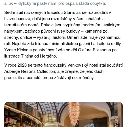
a luk – idylickými pastvinami pro ospalá stáda dobytka.
Sedm suit navržených Isabelou Stanislas se rozprostírá v
hlavní budově, další jsou rozmístěny v šesti chatách a
farmářském domě. Pokoje jsou vyplněny moderním i antickým
nábytkem, zatímco původní rysy budovy – kamenné zdi,
střechy, chrliče – vyzařují historii. Umění zde hraje významnou
roli. Najdete zde klidnou minimalistickou galerii La Laiterie s díly
Yvese Kleina a panství hostí vše od děl Olafura Eliassona po
ilustrace Tintina od Hergého.
V roce 2023 se tento francouzský venkovský hotel stal součástí
Auberge Resorts Collection, a je zřejmé, že jeho duch,
graciozita a pomalé tempo zůstávají nezměněny.