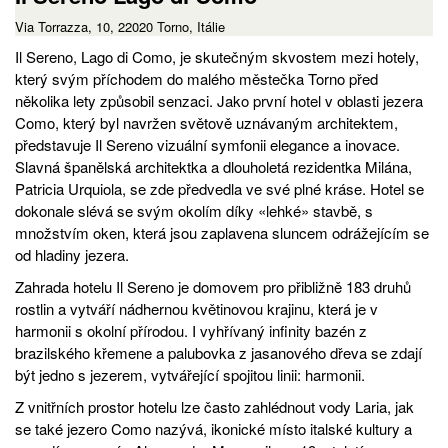
Via Torrazza, 10, 22020 Torno, Itálie
Il Sereno, Lago di Como, je skutečným skvostem mezi hotely,
který svým příchodem do malého městečka Torno před
několika lety způsobil senzaci. Jako první hotel v oblasti jezera
Como, který byl navržen světově uznávaným architektem,
představuje Il Sereno vizuální symfonii elegance a inovace.
Slavná španělská architektka a dlouholetá rezidentka Milána,
Patricia Urquiola, se zde předvedla ve své plné kráse. Hotel se
dokonale slévá se svým okolím díky «lehké» stavbě, s
množstvím oken, která jsou zaplavena sluncem odrážejícím se
od hladiny jezera.
Zahrada hotelu Il Sereno je domovem pro přibližně 183 druhů
rostlin a vytváří nádhernou květinovou krajinu, která je v
harmonii s okolní přírodou. I vyhřívaný infinity bazén z
brazilského křemene a palubovka z jasanového dřeva se zdají
být jedno s jezerem, vytvářející spojitou linii: harmonii.
Z vnitřních prostor hotelu lze často zahlédnout vody Laria, jak
se také jezero Como nazývá, ikonické místo italské kultury a