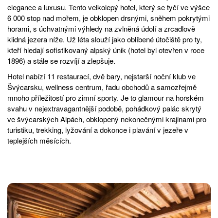
elegance a luxusu. Tento velkolepý hotel, který se tyčí ve výšce
6 000 stop nad mořem, je obklopen drsnými, sněhem pokrytými
horami, s úchvatnými výhledy na zvlněná údolí a zrcadlově
klidná jezera níže. Už léta slouží jako oblíbené útočiště pro ty,
kteří hledají sofistikovaný alpský únik (hotel byl otevřen v roce
1896) a stále se rozvíjí a zlepšuje.
Hotel nabízí 11 restaurací, dvě bary, nejstarší noční klub ve
Švýcarsku, wellness centrum, řadu obchodů a samozřejmě
mnoho příležitostí pro zimní sporty. Je to glamour na horském
svahu v nejextravagantnější podobě, pohádkový palác skrytý
ve švýcarských Alpách, obklopený nekonečnými krajinami pro
turistiku, trekking, lyžování a dokonce i plavání v jezeře v
teplejších měsících.