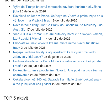
Výlet do Tirany: barevná metropole kaváren, bunkrů a skvělého
jídla
25 de julio de 2026
Dovolená na řece v Praze. Usínejte na Vltavě a probouzejte se s
výhledem na Pražský hrad
19 de julio de 2026
Nové letecké linky 2026: Z Prahy do Laponska, na Maledivy i do
Austrálie
17 de julio de 2026
Villa Julius a Emma: Luxusní butikový hotel v Karlových Varech,
který zaujal i Michelin
14 de julio de 2026
Chorvatsko jinak: objevte krásná místa mimo hlavní turistické
trasy
3 de julio de 2026
Nejlepší rodinné hotely s aquaparkem: kam vyrazit za vodní
zábavou v létě 2026?
25 de junio de 2026
Rodinná dovolená na Dolní Moravě s nekonečno zážitků pro děti
i rodiče
21 de junio de 2026
Do Anglie už jen s povolením: Nová ETA je povinná pro všechny
cestovatele
26 de febrero de 2026
Čekala více než 140 let. Sagrada Família je téměř dokončena –
a teď je nejlepší čas ji vidět
22 de febrero de 2026
TOP 5 aktivit