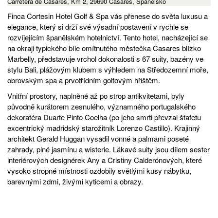
Carretera de Casares, Km 2, 29690 Casares, Španělsko
Finca Cortesin Hotel Golf & Spa vás přenese do světa luxusu a
elegance, který si drží své výsadní postavení v rychle se
rozvíjejícím španělském hotelnictví. Tento hotel, nacházející se
na okraji typického bíle omítnutého městečka Casares blízko
Marbelly, představuje vrchol dokonalosti s 67 suity, bazény ve
stylu Bali, plážovým klubem s výhledem na Středozemní moře,
obrovským spa a prvotřídním golfovým hřištěm.
Vnitřní prostory, naplněné až po strop antikvitetami, byly
původně kurátorem zesnulého, významného portugalského
dekoratéra Duarte Pinto Coelha (po jeho smrti převzal štafetu
excentrický madridský starožitník Lorenzo Castillo). Krajinný
architekt Gerald Huggan vysadil vonné a palmami poseté
zahrady, plné jasmínu a wisterie. Lákavé suity jsou dílem sester
interiérových designérek Any a Cristiny Calderónových, které
vysoko stropné místnosti ozdobily světlými kusy nábytku,
barevnými zdmi, živými kyticemi a obrazy.