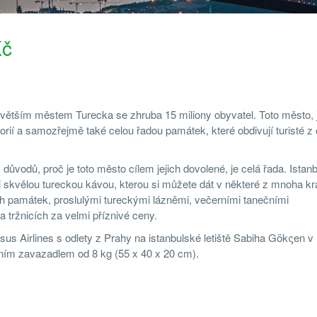
Kč
největším městem Turecka se zhruba 15 miliony obyvatel. Toto město, 
orií a samozřejmě také celou řadou památek, které obdivují turisté z
 důvodů, proč je toto město cílem jejich dovolené, je celá řada. Istanb
i skvělou tureckou kávou, kterou si můžete dát v některé z mnoha k
 památek, proslulými tureckými lázněmi, večerními tanečními
a tržnicích za velmi příznivé ceny.
sus Airlines
s odlety z Prahy na istanbulské letiště Sabiha Gökςen v
učním zavazadlem od 8 kg (55 x 40 x 20 cm).