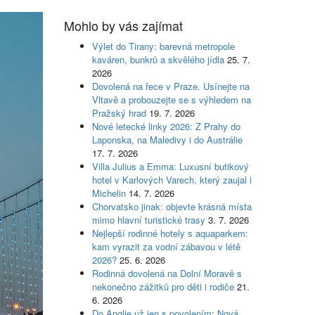
Mohlo by vás zajímat
Výlet do Tirany: barevná metropole
kaváren, bunkrů a skvělého jídla
25. 7.
2026
Dovolená na řece v Praze. Usínejte na
Vltavě a probouzejte se s výhledem na
Pražský hrad
19. 7. 2026
Nové letecké linky 2026: Z Prahy do
Laponska, na Maledivy i do Austrálie
17. 7. 2026
Villa Julius a Emma: Luxusní butikový
hotel v Karlových Varech, který zaujal i
Michelin
14. 7. 2026
Chorvatsko jinak: objevte krásná místa
mimo hlavní turistické trasy
3. 7. 2026
Nejlepší rodinné hotely s aquaparkem:
kam vyrazit za vodní zábavou v létě
2026?
25. 6. 2026
Rodinná dovolená na Dolní Moravě s
nekonečno zážitků pro děti i rodiče
21.
6. 2026
Do Anglie už jen s povolením: Nová