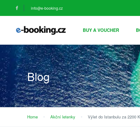
info@e-booking.cz
BUY A VOUCHER
B
Blog
Home
Akční letenky
Výlet do Istanbulu za 2200 