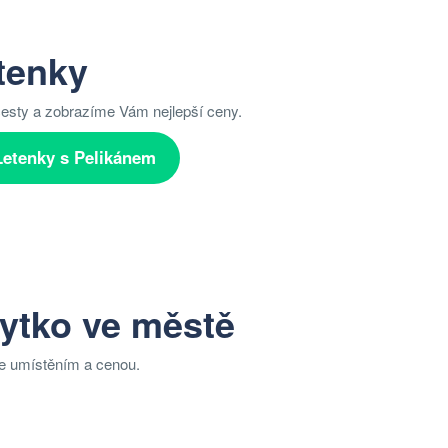
etenky
cesty a zobrazíme Vám nejlepší ceny.
Letenky s Pelikánem
bytko ve městě
je umístěním a cenou.