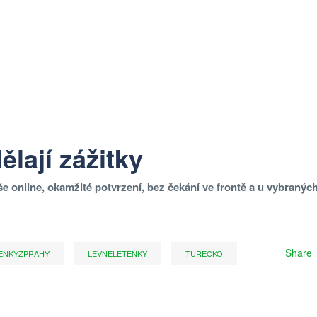
lají zážitky
še online, okamžité potvrzení, bez čekání ve frontě a u vybranýc
Share
ENKYZPRAHY
LEVNELETENKY
TURECKO