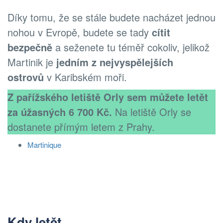
Díky tomu, že se stále budete nacházet jednou
nohou v Evropě, budete se tady
cítit
bezpečně
a seženete tu téměř cokoliv, jelikož
Martinik je
jedním z nejvyspělejších
ostrovů
v Karibském moři.
Z pařížského letiště Orly sem můžete letět
za úžasných 6 700 Kč.
Na letiště Orly se
dostanete přímým letem z Prahy.
Martinique
Kdy letět