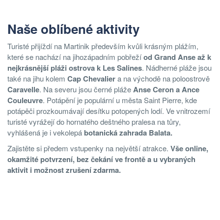
Naše oblíbené aktivity
Turisté přijíždí na Martinik především kvůli krásným plážím,
které se nachází na jihozápadním pobřeží
od Grand Anse až k
nejkrásnější pláži ostrova k Les Salines
. Nádherné pláže jsou
také na jihu kolem
Cap Chevalier
a na východě na poloostrově
Caravelle
. Na severu jsou černé pláže
Anse Ceron a Ance
Couleuvre
. Potápění je populární u města Saint Pierre, kde
potápěči prozkoumávají desítku potopených lodí. Ve vnitrozemí
turisté vyrážejí do hornatého deštného pralesa na tůry,
vyhlášená je i vekolepá
botanická zahrada Balata.
Zajistěte si předem vstupenky na největší atrakce.
Vše online,
okamžité potvrzení, bez čekání ve frontě a u vybraných
aktivit i možnost zrušení zdarma.