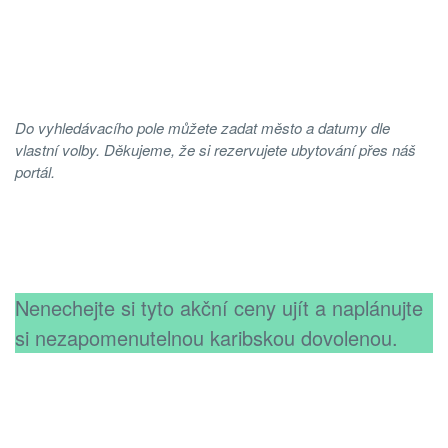
Do vyhledávacího pole můžete zadat město a datumy dle
vlastní volby. Děkujeme, že si rezervujete ubytování přes náš
portál.
Nenechejte si tyto akční ceny ujít a naplánujte
si nezapomenutelnou karibskou dovolenou.