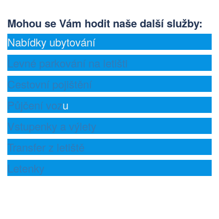
Mohou se Vám hodit naše další služby
:
Nabídky ubytování
Levné parkování na letišti
Cestovní pojištění
Půjčení voz
u
Vstupenky a výlety
Transfer z letiště
Letenky