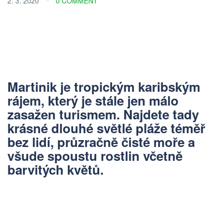
2. 3. 2020
0 COMMENT
Martinik je tropickým karibským
rájem, který je stále jen
málo
zasažen turismem
. Najdete tady
krásné dlouhé
světlé pláže
téměř
bez lidí, průzračně čisté moře a
všude spoustu rostlin včetně
barvitých květů.