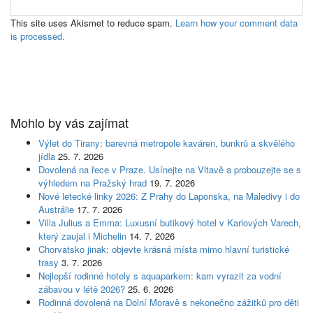
This site uses Akismet to reduce spam.
Learn how your comment data
is processed.
Mohlo by vás zajímat
Výlet do Tirany: barevná metropole kaváren, bunkrů a skvělého
jídla
25. 7. 2026
Dovolená na řece v Praze. Usínejte na Vltavě a probouzejte se s
výhledem na Pražský hrad
19. 7. 2026
Nové letecké linky 2026: Z Prahy do Laponska, na Maledivy i do
Austrálie
17. 7. 2026
Villa Julius a Emma: Luxusní butikový hotel v Karlových Varech,
který zaujal i Michelin
14. 7. 2026
Chorvatsko jinak: objevte krásná místa mimo hlavní turistické
trasy
3. 7. 2026
Nejlepší rodinné hotely s aquaparkem: kam vyrazit za vodní
zábavou v létě 2026?
25. 6. 2026
Rodinná dovolená na Dolní Moravě s nekonečno zážitků pro děti