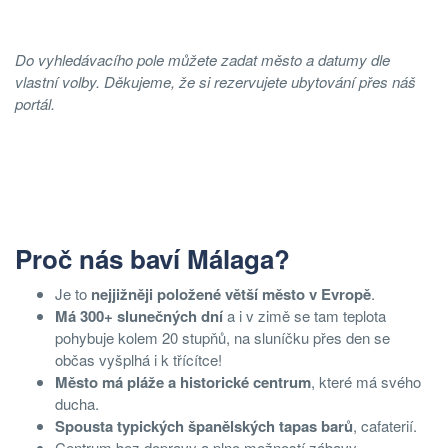
Do vyhledávacího pole můžete zadat město a datumy dle
vlastní volby. Děkujeme, že si rezervujete ubytování přes náš
portál.
Proč nás baví Málaga?
Je to
nejjižněji položené větší město v Evropě
.
Má 300+ slunečných dní
a i v zimě se tam teplota
pohybuje kolem 20 stupňů, na sluníčku přes den se
občas vyšplhá i k třícítce!
Město má pláže a historické centrum
, které má svého
ducha.
Spousta typických španělských tapas barů
, cafaterií.
Centrum bez dopravy a plno možností zábavy.