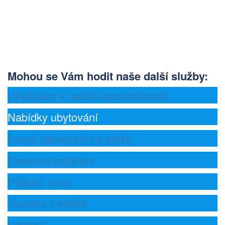
Mohou se Vám hodit naše další služby
:
Ubytování v našich apartmánech
Nabídky ubytování
Levné parkování na letišti
Cestovní pojištění
Půjčení vozu
Transfer z letiště
Letenky