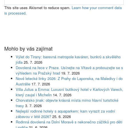
This site uses Akismet to reduce spam.
Learn how your comment data
is processed.
Mohlo by vás zajímat
Výlet do Tirany: barevná metropole kaváren, bunkrů a skvělého
jídla
25. 7. 2026
Dovolená na řece v Praze. Usínejte na Vltavě a probouzejte se s
výhledem na Pražský hrad
19. 7. 2026
Nové letecké linky 2026: Z Prahy do Laponska, na Maledivy i do
Austrálie
17. 7. 2026
Villa Julius a Emma: Luxusní butikový hotel v Karlových Varech,
který zaujal i Michelin
14. 7. 2026
Chorvatsko jinak: objevte krásná místa mimo hlavní turistické
trasy
3. 7. 2026
Nejlepší rodinné hotely s aquaparkem: kam vyrazit za vodní
zábavou v létě 2026?
25. 6. 2026
Rodinná dovolená na Dolní Moravě s nekonečno zážitků pro děti
i rodiče
21. 6. 2026