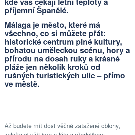
kde vás čekají letní teploty a
příjemní Španělé.
Málaga je město, které má
všechno, co si můžete přát:
historické centrum plné kultury,
bohatou uměleckou scénu, hory a
přírodu na dosah ruky a krásné
pláže jen několik kroků od
rušných turistických ulic – přímo
ve městě.
Až budete mít dost věčně zatažené oblohy,
zaleťte si užít jaro a léto s předstihem