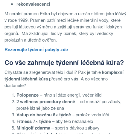
rekonvalescenci
Minerální pramen Erika byl objeven a uznán státem jako léčivý
v roce 1999. Pramen patří mezi léčivé minerální vody, které
posilují látkovou výměnu a zajištují správnou funkci lidských
orgánů. Má zklidňující, léčivý účinek, který byl vědecky
prokázán a úředně ověřen.
Rezervujte týdenní pobyty zde
Co vše zahrnuje týdenní léčebná kúra?
Chystáte se zregenerovat tělo i duši? Pak je tahle
komplexní
týdenní léčebná kúra
přesně pro vás! A co všechno
dostanete?
Polopenze
– ráno si dáte energii, večer klid
2 wellness procedury denně
– od masáží po zábaly,
prostě lázně jako ze sna
Vstup do bazénu 6× týdně
– protože voda léčí
Fitness 7× týdně
– aby tělo nezahálelo
Minigolf zdarma
– sport s dávkou zábavy