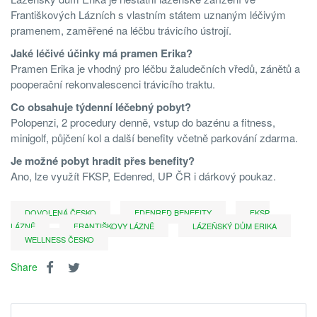
Františkových Lázních s vlastním státem uznaným léčivým
pramenem, zaměřené na léčbu trávicího ústrojí.
Jaké léčivé účinky má pramen Erika?
Pramen Erika je vhodný pro léčbu žaludečních vředů, zánětů a
pooperační rekonvalescenci trávicího traktu.
Co obsahuje týdenní léčebný pobyt?
Polopenzi, 2 procedury denně, vstup do bazénu a fitness,
minigolf, půjčení kol a další benefity včetně parkování zdarma.
Je možné pobyt hradit přes benefity?
Ano, lze využít FKSP, Edenred, UP ČR i dárkový poukaz.
DOVOLENÁ ČESKO
EDENRED BENEFITY
FKSP
LÁZNĚ
FRANTIŠKOVY LÁZNĚ
LÁZEŇSKÝ DŮM ERIKA
WELLNESS ČESKO
Share