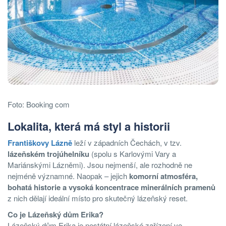
Foto: Booking com
Lokalita, která má styl a historii
Františkovy Lázně
leží v západních Čechách, v tzv.
lázeňském trojúhelníku
(spolu s Karlovými Vary a
Mariánskými Lázněmi). Jsou nejmenší, ale rozhodně ne
nejméně významné. Naopak – jejich
komorní atmosféra,
bohatá historie a vysoká koncentrace minerálních pramenů
z nich dělají ideální místo pro skutečný lázeňský reset.
Co je Lázeňský dům Erika?
Lázeňský dům Erika je nestátní lázeňské zařízení ve