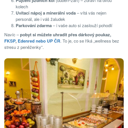
Půjčení jízdních kol
(duben–září) – zdraví na dvou
kolech
Uvítací nápoj a minerální voda
– vítá vás nejen
personál, ale i váš žaludek
Parkování zdarma
– i vaše auto si zaslouží pohodlí
Navíc –
pobyt si můžete uhradit přes dárkový poukaz,
FKSP
,
Edenred nebo UP ČR
. To je, co se říká „wellness bez
stresu z peněženky“.