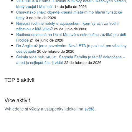
Villa Julius a Emma: Luxusní butikový hotel v Karlových Varech,
který zaujal i Michelin
14 de julio de 2026
Chorvatsko jinak: objevte krásná místa mimo hlavní turistické
trasy
3 de julio de 2026
Nejlepší rodinné hotely s aquaparkem: kam vyrazit za vodní
zábavou v létě 2026?
25 de junio de 2026
Rodinná dovolená na Dolní Moravě s nekonečno zážitků pro děti
i rodiče
21 de junio de 2026
Do Anglie už jen s povolením: Nová ETA je povinná pro všechny
cestovatele
26 de febrero de 2026
Čekala více než 140 let. Sagrada Família je téměř dokončena –
a teď je nejlepší čas ji vidět
22 de febrero de 2026
TOP 5 aktivit
Více aktivit
Vyhledejte si výlety a vstupenky kdekoli na
světě
.