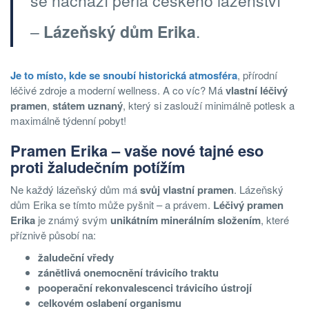
se nachází perla českého lázeňství
–
Lázeňský dům Erika
.
Je to místo, kde se snoubí historická atmosféra
, přírodní
léčivé zdroje a moderní wellness. A co víc? Má
vlastní léčivý
pramen
,
státem uznaný
, který si zaslouží minimálně potlesk a
maximálně týdenní pobyt!
Pramen Erika – vaše nové tajné eso
proti žaludečním potížím
Ne každý lázeňský dům má
svůj vlastní pramen
. Lázeňský
dům Erika se tímto může pyšnit – a právem.
Léčivý pramen
Erika
je známý svým
unikátním minerálním složením
, které
příznivě působí na:
žaludeční vředy
zánětlivá onemocnění trávicího traktu
pooperační rekonvalescenci trávicího ústrojí
celkovém oslabení organismu