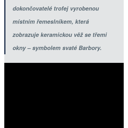
dokončovatelé trofej vyrobenou
místním řemeslníkem, která
zobrazuje keramickou věž se třemi
okny – symbolem svaté Barbory.