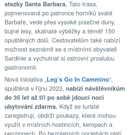
stezky Santa Barbara.
Tato trasa,
pojmenovaná po patronce horníků svaté
Barbaře, vede přes vysoké písečné duny,
bujné lesy, skalnaté výběžky a téměř 150
opuštěných dolů. Cestovatelům také nabízí
možnost seznámit se s místními obyvateli
Sardinie a vychutnat si ostrovní proslulou
gastronomii.
Nová iniciativa „
Leg’s Go In Cammino
“,
spuštěná v říjnu 2023,
nabízí návštěvníkům
do 35 let až tři po sobě jdoucí noci
ubytování zdarma.
Když se turisté
zaregistrují, obdrží poukazy, které mohou
využít v místních hostincích, kempech a
penzionech. Po bezplatných noclehách platí