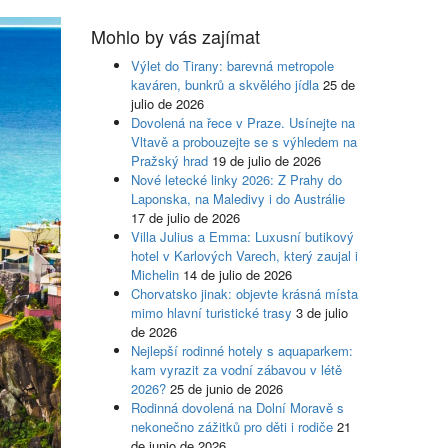
Mohlo by vás zajímat
Výlet do Tirany: barevná metropole
kaváren, bunkrů a skvělého jídla
25 de
julio de 2026
Dovolená na řece v Praze. Usínejte na
Vltavě a probouzejte se s výhledem na
Pražský hrad
19 de julio de 2026
Nové letecké linky 2026: Z Prahy do
Laponska, na Maledivy i do Austrálie
17 de julio de 2026
Villa Julius a Emma: Luxusní butikový
hotel v Karlových Varech, který zaujal i
Michelin
14 de julio de 2026
Chorvatsko jinak: objevte krásná místa
mimo hlavní turistické trasy
3 de julio
de 2026
Nejlepší rodinné hotely s aquaparkem:
kam vyrazit za vodní zábavou v létě
2026?
25 de junio de 2026
Rodinná dovolená na Dolní Moravě s
nekonečno zážitků pro děti i rodiče
21
de junio de 2026