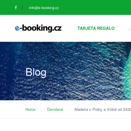
info@e-booking.cz
TARJETA REGALO
Blog
Home
Dovolená
Madeira z Prahy a Vídně od 243