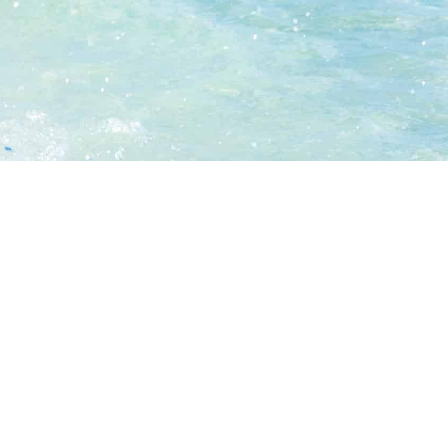
Hoteles con grandes 
Compara precios de hoteles y aprovecha fantásticas 