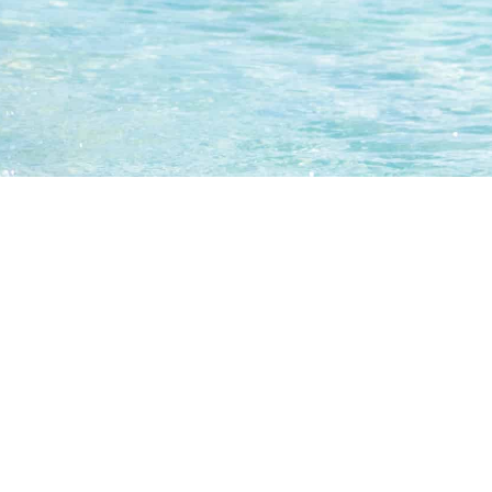
descuentos en 120.000 destinos
ofertas. Ahorra tiempo y dinero al buscar alojamiento con millones de opinio