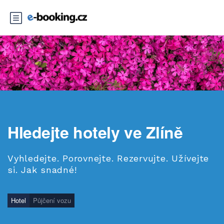
Hledejte hotely ve Zlíně
Vyhledejte. Porovnejte. Rezervujte. Užívejte
si. Jak snadné!
Hotel
Půjčení vozu